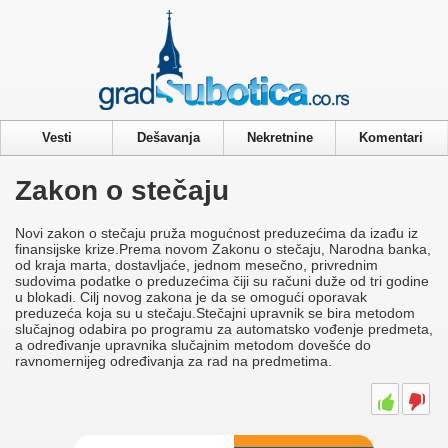
Privacy & Cookies Policy
Vesti
Dešavanja
Nekretnine
Komentari
Zakon o stečaju
Novi zakon o stečaju pruža mogućnost preduzećima da izađu iz
finansijske krize.Prema novom Zakonu o stečaju, Narodna banka,
od kraja marta, dostavljaće, jednom mesečno, privrednim
sudovima podatke o preduzećima čiji su računi duže od tri godine
u blokadi. Cilj novog zakona je da se omogući oporavak
preduzeća koja su u stečaju.Stečajni upravnik se bira metodom
slučajnog odabira po programu za automatsko vođenje predmeta,
a određivanje upravnika slučajnim metodom dovešće do
ravnomernijeg određivanja za rad na predmetima.