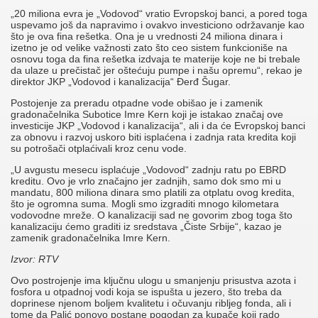
„20 miliona evra je „Vodovod“ vratio Evropskoj banci, a pored toga
uspevamo još da napravimo i ovakvo investiciono održavanje kao
što je ova fina rešetka. Ona je u vrednosti 24 miliona dinara i
izetno je od velike važnosti zato što ceo sistem funkcioniše na
osnovu toga da fina rešetka izdvaja te materije koje ne bi trebale
da ulaze u prečistač jer oštećuju pumpe i našu opremu“, rekao je
direktor JKP „Vodovod i kanalizacija“ Đerđ Šugar.
Postojenje za preradu otpadne vode obišao je i zamenik
gradonačelnika Subotice Imre Kern koji je istakao značaj ove
investicije JKP „Vodovod i kanalizacija“, ali i da će Evropskoj banci
za obnovu i razvoj uskoro biti isplaćena i zadnja rata kredita koji
su potrošači otplaćivali kroz cenu vode.
„U avgustu mesecu isplaćuje „Vodovod“ zadnju ratu po EBRD
kreditu. Ovo je vrlo značajno jer zadnjih, samo dok smo mi u
mandatu, 800 miliona dinara smo platili za otplatu ovog kredita,
što je ogromna suma. Mogli smo izgraditi mnogo kilometara
vodovodne mreže. O kanalizaciji sad ne govorim zbog toga što
kanalizaciju ćemo graditi iz sredstava „Čiste Srbije“, kazao je
zamenik gradonačelnika Imre Kern.
Izvor: RTV
Ovo postrojenje ima ključnu ulogu u smanjenju prisustva azota i
fosfora u otpadnoj vodi koja se ispušta u jezero, što treba da
doprinese njenom boljem kvalitetu i očuvanju ribljeg fonda, ali i
tome da Palić ponovo postane pogodan za kupače koji rado