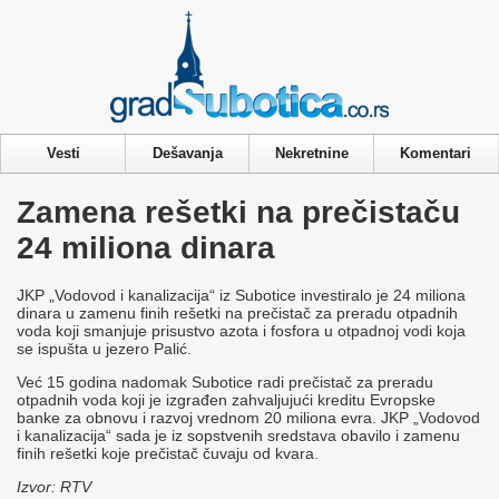
Privacy & Cookies Policy
Vesti
Dešavanja
Nekretnine
Komentari
Zamena rešetki na prečistaču
24 miliona dinara
JKP „Vodovod i kanalizacija“ iz Subotice investiralo je 24 miliona
dinara u zamenu finih rešetki na prečistač za preradu otpadnih
voda koji smanjuje prisustvo azota i fosfora u otpadnoj vodi koja
se ispušta u jezero Palić.
Već 15 godina nadomak Subotice radi prečistač za preradu
otpadnih voda koji je izgrađen zahvaljujući kreditu Evropske
banke za obnovu i razvoj vrednom 20 miliona evra. JKP „Vodovod
i kanalizacija“ sada je iz sopstvenih sredstava obavilo i zamenu
finih rešetki koje prečistač čuvaju od kvara.
Izvor: RTV