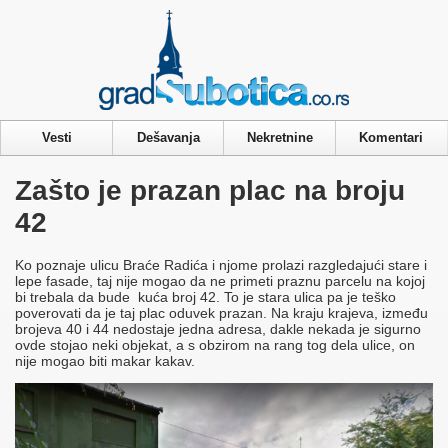
Privacy & Cookies Policy
Vesti
Dešavanja
Nekretnine
Komentari
Zašto je prazan plac na broju
42
Ko poznaje ulicu Braće Radića i njome prolazi razgledajući stare i
lepe fasade, taj nije mogao da ne primeti praznu parcelu na kojoj
bi trebala da bude kuća broj 42. To je stara ulica pa je teško
poverovati da je taj plac oduvek prazan. Na kraju krajeva, između
brojeva 40 i 44 nedostaje jedna adresa, dakle nekada je sigurno
ovde stojao neki objekat, a s obzirom na rang tog dela ulice, on
nije mogao biti makar kakav.