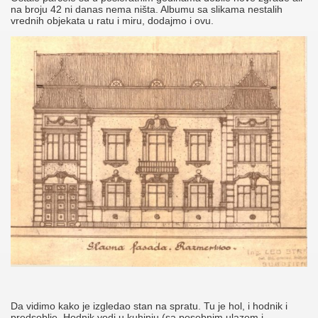
na broju 42 ni danas nema ništa. Albumu sa slikama nestalih
vrednih objekata u ratu i miru, dodajmo i ovu.
Da vidimo kako je izgledao stan na spratu. Tu je hol, i hodnik i
predsoblje. Hodnik vodi u kuhinju (sa posebnim ulazom i