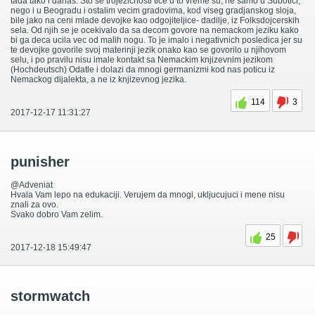
tada tako i danas. Sto se trojezicnosti tice u to vreme su, ne samo u Subotici,
nego i u Beogradu i ostalim vecim gradovima, kod viseg gradjanskog sloja,
bile jako na ceni mlade devojke kao odgojiteljice- dadilje, iz Folksdojcerskih
sela. Od njih se je ocekivalo da sa decom govore na nemackom jeziku kako
bi ga deca ucila vec od malih nogu. To je imalo i negativnich posledica jer su
te devojke govorile svoj materinji jezik onako kao se govorilo u njihovom
selu, i po pravilu nisu imale kontakt sa Nemackim knjizevnim jezikom
(Hochdeutsch) Odatle i dolazi da mnogi germanizmi kod nas poticu iz
Nemackog dijalekta, a ne iz knjizevnog jezika.
114
3
2017-12-17 11:31:27
punisher
@Adveniat
Hvala Vam lepo na edukaciji. Verujem da mnogi, ukljucujuci i mene nisu
znali za ovo.
Svako dobro Vam zelim.
25
2017-12-18 15:49:47
stormwatch