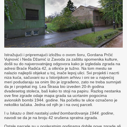
Istražujući i pripremajući izložbu o ovom šoru, Gordana Prčić
Vujnović i Neda Džamić iz Zavoda za zaštitu spomenika kulture,
došli su do najverovatnijeg odgovora kako je izgledala zgrada na
adresi Braće Radića 42, a otkriće je tužno. Na tom mestu se
nalazio najlepši objekat u toj, inače lepoj ulici. Svi projekti i nacrti
niza kuća, sačuvani su u Istorijskom arhivu i oni se u najvećoj
meri podudaraju sa onim što je izgrađeno, zato ne treba sumnjati
da je i projekat ing. Lea Štrasa bio izveden 20-ih godina
dvadesetog stoleća, baš kako to stoji na papiru. Razlog nestanka
ove fine zgrade odaje mapa grada sa ucrtanim pogocima
avionskih bombi 1944. godine. Na početku te ulice označeno je
nekoliko tačaka. Jedna od njih je i na ovoj parceli.
I u
Iskazu o šteti nastaloj usled bombardovanja 1944. godine
,
navodi se da je na broju 42 srušena spratna zgrada.
Ostale parcele su u posleratnim godinama dobile nove zgrade ali