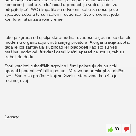
komorom) i sobu za služinčad a predsoblje vodi u „sobu za
odgojiteljice“. WC i kupatilo su odvojeni, soba za decu je do
spavaće sobe a tu su i salon i ručaonica. Sve u svemu, jedan
komforan stan za svoje vreme.
Iako je zgrada od spolja staromodna, dvadesete godine su donele
modernu organizaciju unutrašnjeg prostora. A organizacija života,
tada je još zahtevala služinčad jer blagodeti kao što su veš
mašina, vodovod, frižider i ostali kućni aparati na struju, tek su
trebali da dođu.
Stari katalozi subotičkih trgovina i firmi pokazuju da su neki
aparati i patenti već bili u ponudi. Verovatno preskupi za običan
svet. Samo za građane koji su živeli u stanovima kao što je,
recimo, ovaj.
Lansky
80