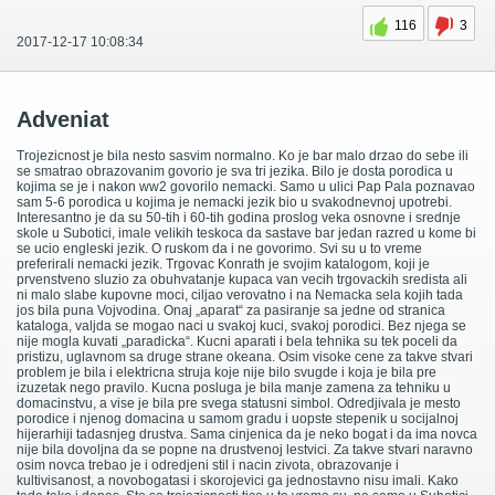
116
3
2017-12-17 10:08:34
Adveniat
Trojezicnost je bila nesto sasvim normalno. Ko je bar malo drzao do sebe ili
se smatrao obrazovanim govorio je sva tri jezika. Bilo je dosta porodica u
kojima se je i nakon ww2 govorilo nemacki. Samo u ulici Pap Pala poznavao
sam 5-6 porodica u kojima je nemacki jezik bio u svakodnevnoj upotrebi.
Interesantno je da su 50-tih i 60-tih godina proslog veka osnovne i srednje
skole u Subotici, imale velikih teskoca da sastave bar jedan razred u kome bi
se ucio engleski jezik. O ruskom da i ne govorimo. Svi su u to vreme
preferirali nemacki jezik. Trgovac Konrath je svojim katalogom, koji je
prvenstveno sluzio za obuhvatanje kupaca van vecih trgovackih sredista ali
ni malo slabe kupovne moci, ciljao verovatno i na Nemacka sela kojih tada
jos bila puna Vojvodina. Onaj „aparat“ za pasiranje sa jedne od stranica
kataloga, valjda se mogao naci u svakoj kuci, svakoj porodici. Bez njega se
nije mogla kuvati „paradicka“. Kucni aparati i bela tehnika su tek poceli da
pristizu, uglavnom sa druge strane okeana. Osim visoke cene za takve stvari
problem je bila i elektricna struja koje nije bilo svugde i koja je bila pre
izuzetak nego pravilo. Kucna posluga je bila manje zamena za tehniku u
domacinstvu, a vise je bila pre svega statusni simbol. Odredjivala je mesto
porodice i njenog domacina u samom gradu i uopste stepenik u socijalnoj
hijerarhiji tadasnjeg drustva. Sama cinjenica da je neko bogat i da ima novca
nije bila dovoljna da se popne na drustvenoj lestvici. Za takve stvari naravno
osim novca trebao je i odredjeni stil i nacin zivota, obrazovanje i
kultivisanost, a novobogatasi i skorojevici ga jednostavno nisu imali. Kako