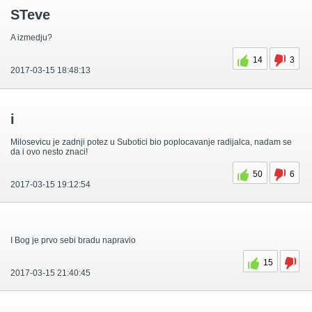
STeve
A izmedju?
14
3
2017-03-15 18:48:13
i
Milosevicu je zadnji potez u Subotici bio poplocavanje radijalca, nadam se
da i ovo nesto znaci!
50
6
2017-03-15 19:12:54
I Bog je prvo sebi bradu napravio
15
2017-03-15 21:40:45