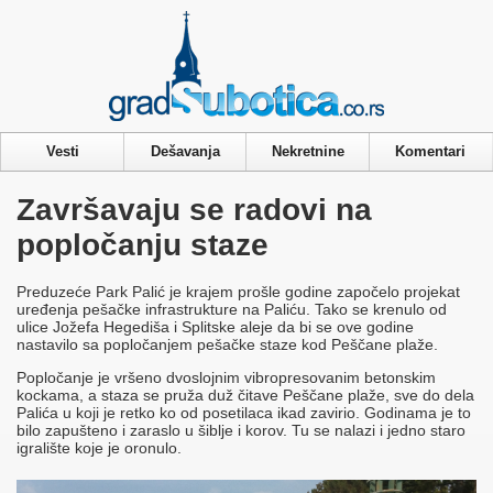
Privacy & Cookies Policy
Vesti
Dešavanja
Nekretnine
Komentari
Završavaju se radovi na
popločanju staze
Preduzeće Park Palić je krajem prošle godine započelo projekat
uređenja pešačke infrastrukture na Paliću. Tako se krenulo od
ulice Jožefa Hegediša i Splitske aleje da bi se ove godine
nastavilo sa popločanjem pešačke staze kod Peščane plaže.
Popločanje je vršeno dvoslojnim vibropresovanim betonskim
kockama, a staza se pruža duž čitave Peščane plaže, sve do dela
Palića u koji je retko ko od posetilaca ikad zavirio. Godinama je to
bilo zapušteno i zaraslo u šiblje i korov. Tu se nalazi i jedno staro
igralište koje je oronulo.