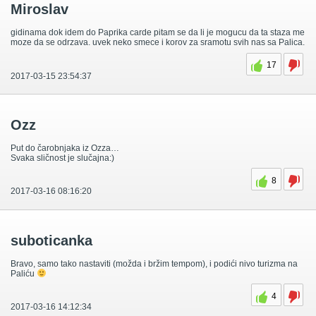
Miroslav
gidinama dok idem do Paprika carde pitam se da li je mogucu da ta staza me
moze da se odrzava. uvek neko smece i korov za sramotu svih nas sa Palica.
17
2017-03-15 23:54:37
Ozz
Put do čarobnjaka iz Ozza…
Svaka sličnost je slučajna:)
8
2017-03-16 08:16:20
suboticanka
Bravo, samo tako nastaviti (možda i bržim tempom), i podići nivo turizma na
Paliću
4
2017-03-16 14:12:34