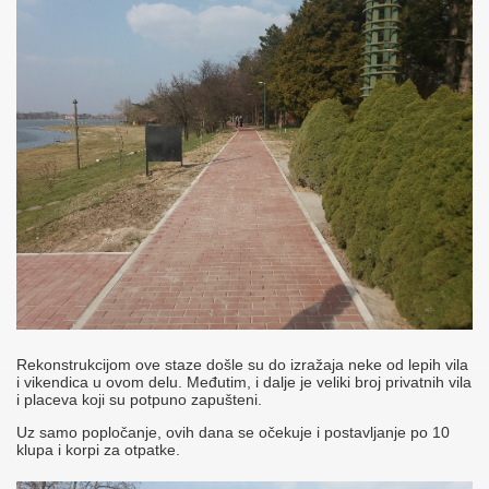
Rekonstrukcijom ove staze došle su do izražaja neke od lepih vila
i vikendica u ovom delu. Međutim, i dalje je veliki broj privatnih vila
i placeva koji su potpuno zapušteni.
Uz samo popločanje, ovih dana se očekuje i postavljanje po 10
klupa i korpi za otpatke.