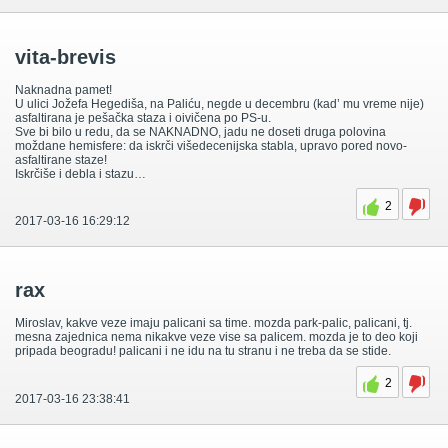
vita-brevis
Naknadna pamet!
U ulici Jožefa Hegediša, na Paliću, negde u decembru (kad’ mu vreme nije)
asfaltirana je pešačka staza i oivičena po PS-u.
Sve bi bilo u redu, da se NAKNADNO, jadu ne doseti druga polovina
moždane hemisfere: da iskrči višedecenijska stabla, upravo pored novo-
asfaltirane staze!
Iskrčiše i debla i stazu…
2
2017-03-16 16:29:12
rax
Miroslav, kakve veze imaju palicani sa time. mozda park-palic, palicani, tj.
mesna zajednica nema nikakve veze vise sa palicem. mozda je to deo koji
pripada beogradu! palicani i ne idu na tu stranu i ne treba da se stide.
2
2017-03-16 23:38:41