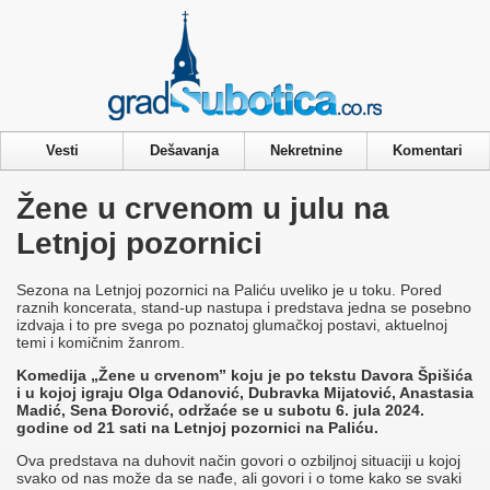
Privacy & Cookies Policy
Vesti
Dešavanja
Nekretnine
Komentari
Žene u crvenom u julu na
Letnjoj pozornici
Sezona na Letnjoj pozornici na Paliću uveliko je u toku. Pored
raznih koncerata, stand-up nastupa i predstava jedna se posebno
izdvaja i to pre svega po poznatoj glumačkoj postavi, aktuelnoj
temi i komičnim žanrom.
Komedija „Žene u crvenom” koju je po tekstu Davora Špišića
i u kojoj igraju Olga Odanović, Dubravka Mijatović, Anastasia
Madić, Sena Đorović, održaće se u subotu 6. jula 2024.
godine od 21 sati na Letnjoj pozornici na Paliću.
Ova predstava na duhovit način govori o ozbiljnoj situaciji u kojoj
svako od nas može da se nađe, ali govori i o tome kako se svaki