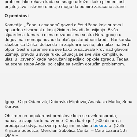
problem lako rešava kada se snage udruže i kako plemenitost,
prijateljstvo i iskrene emocije mogu da pomire zaraćene strane.
O predstavi
Komedija ,,Žene u crvenom” govori o četiri žene koje surova i
apsurdna stvarnost u kojoj živimo dovodi do usijanja. Bivša
stjuardesa Tamara i njena nezaposlena sestra Nora grcaju u
dugovima i nemaju novac da plaćaju stamdbeni kredit. Bankarska
službenica Dinka, dolazi da im zapleni imovinu, ali nailazi na tvrd
otpor. Sestre spremne na sve kako bi sačuvale krov nad glavom,
uzimaju pravdu u svoje ruke. Situacija se sve više komplikuje,
ulazi u ,,crveno” kada naoružani specijalci opkole zgradu. Tadaa
na scenu stupa Anđa, policajka sa svojim gorućim problemom.
Igraju: Olga Odanović, Dubravka Mijatović, Anastasia Madić, Sena
Đorović
Obzirom na popularnost predstave koja se uvek rasproda,
nabavite svoje karte na vreme. Cena karte je 1,500 dinara a
prodaja se odvija na svim prodajnim mestima
tickets
-a (Delfi
Knjizara Subotica, Meridian Subotica Centar – Cara Lazara 33 i
OMV –