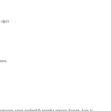
riječi
rave,
vojevrsni vapaj mađarskih pesnika upućen Evropi, koja je