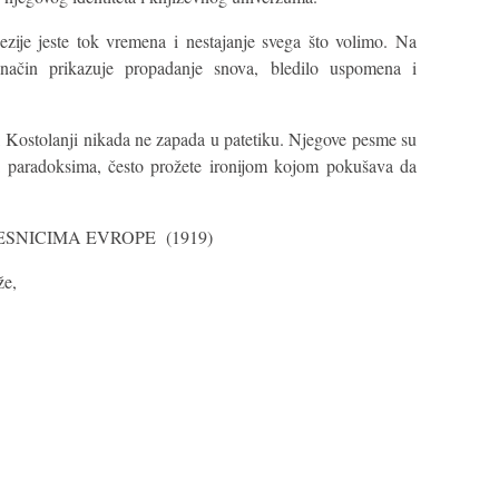
zije jeste tok vremena i nestajanje svega što volimo. Na
 način prikazuje propadanje snova, bledilo uspomena i
, Kostolanji nikada ne zapada u patetiku. Njegove pesme su
 i paradoksima, često prožete ironijom kojom pokušava da
ESNICIMA EVROPE (1919)
že,