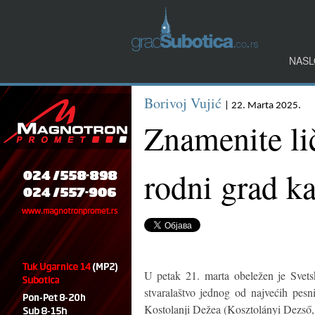
NASL
Borivoj Vujić
| 22. Marta 2025.
Znamenite li
rodni grad ka
U petak 21. marta obeležen je Svets
stvaralaštvo jednog od najvećih pesni
Kostolanji Dežea (Kosztolányi Dezső,