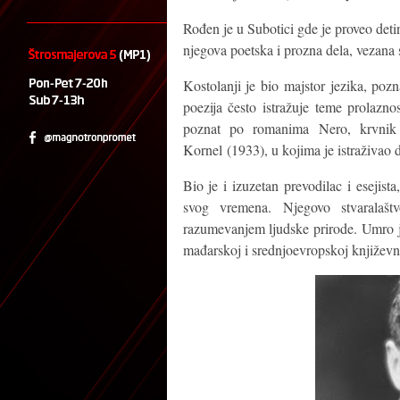
Rođen je u Subotici gde je proveo det
njegova poetska i prozna dela, vezana 
Kostolanji je bio majstor jezika, poz
poezija često istražuje teme prolazno
poznat po romanima Nero, krvnik
Kornel (1933), u kojima je istraživao 
Bio je i izuzetan prevodilac i esejist
svog vremena. Njegovo stvaralaš
razumevanjem ljudske prirode. Umro je
mađarskoj i srednjoevropskoj književno