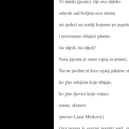
Vi daleki pjesnici, čije srce daleko
odavde sad božjem srcu stremi,
mi sjedeći na zemlji kopamo po pepelu 
i povremeno ridajući pitamo,
šta slijedi, šta slijedi?
Naša pjesma je samo vapaj za pomoć,
Što ne prodire ni kroz oganj paklene st
ko glas odojčeta koje ubijaju,
ko glas djevice koju vojnici
srame, skrnave.
(preveo Lazar Merković)
Ova pesma je snažan poetski apel, s