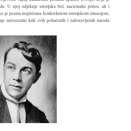
da. U njoj odjekuje istorijska bol, nacionalni ponos, ali i
ko je pesma inspirisana konkrektnom istorijskom situacijom,
aje univerzalni krik svih potlačenih i zaboravljenih naroda