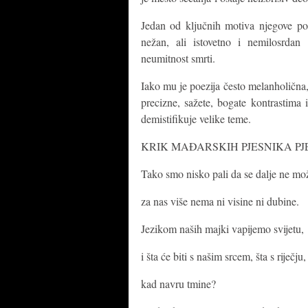
Jedan od ključnih motiva njegove poe
nežan, ali istovetno i nemilosrdan
neumitnost smrti.
Iako mu je poezija često melanholična
precizne, sažete, bogate kontrastima
demistifikuje velike teme.
KRIK MAĐARSKIH PJESNIKA PJ
Tako smo nisko pali da se dalje ne mo
za nas više nema ni visine ni dubine.
Jezikom naših majki vapijemo svijetu,
i šta će biti s našim srcem, šta s riječju,
kad navru tmine?