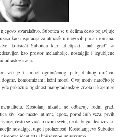
njegovo stvaralaštvo. Subotica se u delima često pojavljuje
užeći kao inspiracija za atmosferu njegovih priča i romana.
stvo, koristeći Suboticu kao arhetipski „mali grad” sa
dstavljen kao prostor melanholije, nostalgije i izgubljene
ću odraslog sveta.
or, već je i simbol ograničenog, patrijarhalnog društva,
 dogme, konformizam i lažni moral. Ovaj motiv naročito je
, gde prikazuje rigidnost malograđanskog života u kojem se
 mentalitetu, Kostolanj nikada ne odbacuje rodni grad.
ica živi kao mesto intimne lepote, porodičnih veza, prvih
pisanje, često se vraćao ovom svetu, ne da bi ga idealizovao,
mocije nostalgije, tuge i prolaznosti. Kostolanjijeva Subotica
o njegovog identiteta i književnog univerzuma.