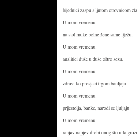
bijednici zaspu s ljutom otrovnicom zla
U mom vremenu:
na stol muke bolne žene same liježu.
U mom vremenu:
analitici duše u duše oštro sežu.
U mom vremenu:
zdravi ko prosjaci trgom bauljaju.
U mom vremenu:
prijestolja, banke, narodi se ljuljaju.
U mom vremenu:
ranjav napjev drobi onog što urla groz