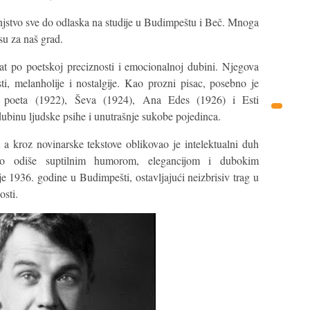
injstvo sve do odlaska na studije u Budimpeštu i Beč. Mnoga
su za naš grad.
nat po poetskoj preciznosti i emocionalnoj dubini. Njegova
sti, melanholije i nostalgije. Kao prozni pisac, posebno je
 poeta (1922), Ševa (1924), Ana Edes (1926) i Esti
dubinu ljudske psihe i unutrašnje sukobe pojedinca.
a, a kroz novinarske tekstove oblikovao je intelektualni duh
tvo odiše suptilnim humorom, elegancijom i dubokim
 1936. godine u Budimpešti, ostavljajući neizbrisiv trag u
sti.