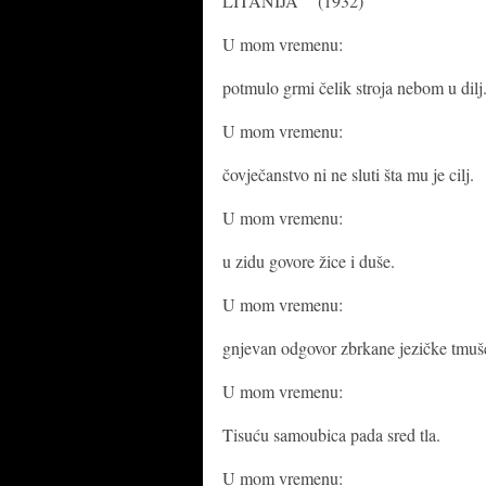
LITANIJA (1932)
U mom vremenu:
potmulo grmi čelik stroja nebom u dilj
U mom vremenu:
čovječanstvo ni ne sluti šta mu je cilj.
U mom vremenu:
u zidu govore žice i duše.
U mom vremenu:
gnjevan odgovor zbrkane jezičke tmuš
U mom vremenu:
Tisuću samoubica pada sred tla.
U mom vremenu: