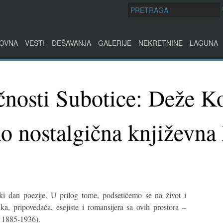
OVNA
VESTI
DEŠAVANJA
GALERIJE
NEKRETNINE
LAGUNA
čnosti Subotice: Deže Ko
o nostalgična književna 
ki dan poezije. U prilog tome, podsetićemo se na život i
ka, pripovedača, esejiste i romansijera sa ovih prostora –
 1885-1936).