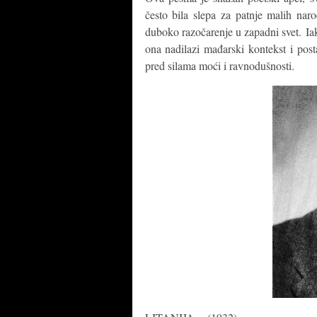
često bila slepa za patnje malih naro
duboko razočarenje u zapadni svet. Ia
ona nadilazi mađarski kontekst i post
pred silama moći i ravnodušnosti.