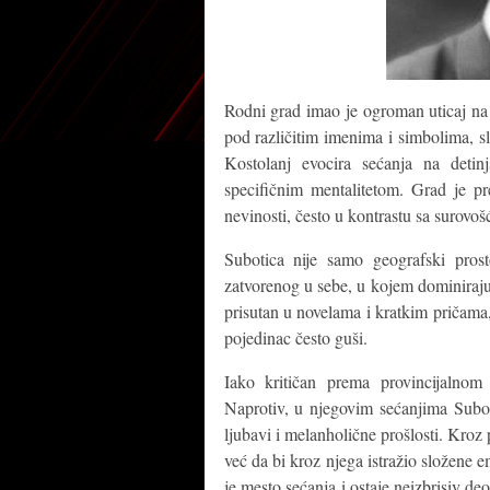
Rodni grad imao je ogroman uticaj na 
pod različitim imenima i simbolima, sl
Kostolanj evocira sećanja na detinj
specifičnim mentalitetom. Grad je pre
nevinosti, često u kontrastu sa surovoš
Subotica nije samo geografski prost
zatvorenog u sebe, u kojem dominiraju
prisutan u novelama i kratkim pričama
pojedinac često guši.
Iako kritičan prema provincijalnom
Naprotiv, u njegovim sećanjima Subot
ljubavi i melanholične prošlosti. Kroz 
već da bi kroz njega istražio složene e
je mesto sećanja i ostaje neizbrisiv de