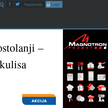
Registracija
Login
stolanji –
kulisa