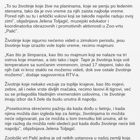
„To su životinje koje žive na planinama, koje se penju po ledenim
stenama, tako da je ovo vreme za njih zaista najbolje vreme.
Pored njih su tu i arktički vukovi koji se takođe najviše raduju ovoj
zimi”, objašnjava Jelena Toljagić, muzejski edukator i
koordinatorka obrazovnih i promotivnih aktivnosti u Zoo-vrtu
„Palić”.
Životinje koje sigurno nećemo videti u zimskom periodu, jesu
životinje koje izrazito vole toplo vreme, recimo majmuni.
„Kao što je šimpanza, kao što su majmuni koji se nalaze na tri
ostrva koje imamao, a isto tako i tapir. Tapir je životinja koja voli
temperature sa sunčanim vremenom, iznad 17 stepeni, tako da
njih čak ni kroz staklo ne možemo videti, dok sve ostale životinje
možemo”, dodaje sagovornica RTV-a.
Životnje koje nekako vezuje za toplije krajeve, kao što nojevi,
zebre, ali i neke vrste divljih mačaka, recimo lavovi ili tigrovi, već
su se prilagodila hladnijim vremenskim uslovima, i te životinje
imaju izbor da li žele da budu unutra ili napolju.
„Posetiocima skrećemo pažnju da kada dođu u šetnju, i kada
njima možda dan izgleda lep za šetnju, životinjama to možda
neće odgovarati, pa će možda u tom trenutku biti unutra, ali to
nije razlog da možda neki sledeći put kada dođu životinje neće biti
napolju”, objašnjava Jelena Toljagić.
Zoološki vrt Palić jedna je od retkih ustanova u našoj zemlji koja