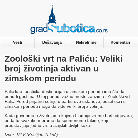
Privacy & Cookies Policy
Vesti
Dešavanja
Nekretnine
Komentari
Zoološki vrt na Paliću: Veliki
broj životinja aktivan u
zimskom periodu
Palić kao turistička destinacija i u zimskom periodu ima šta da
ponudi gostima. U toj ponudi važno mesto zauzima i Zoološki vrt
Palić. Pored prijatne šetnje u parku ove ustanove, posetioci i u
zimskom periodu mogu da vide veliki broj životinja.
Kada govorimo o životnjama kojima hladnije vreme baš odgovara,
onda tu svakako moramo da spomenemo takine, koji
predstavljaju jednu vrstu azijskih divljih koza.
Izvor: RTV (Kristijan Takač)