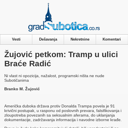
Privacy & Cookies Policy
Vesti
Dešavanja
Nekretnine
Komentari
Žujović petkom: Tramp u ulici
Braće Radić
Ni vlast ni opozicija, nažalost, programski ništa ne nude
Subotičanima
Branko M. Žujović
Američka duboka država protiv Donalda Trampa povela je 91
krivični postupak, u rasponu od poslovnih prevara, falsifikovanja i
zloupotreba povezanih sa seksualnim aferama, do uklanjanja
dokumentacije, zadržavanja informacija i navodne izborne krađe.