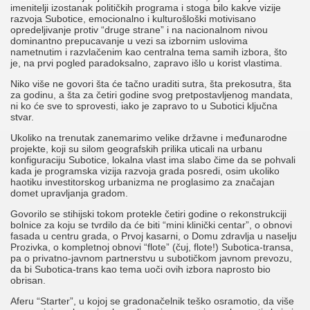
imenitelji izostanak političkih programa i stoga bilo kakve vizije
razvoja Subotice, emocionalno i kulturošloški motivisano
opredeljivanje protiv “druge strane” i na nacionalnom nivou
dominantno prepucavanje u vezi sa izbornim uslovima
nametnutim i razvlačenim kao centralna tema samih izbora, što
je, na prvi pogled paradoksalno, zapravo išlo u korist vlastima.
Niko više ne govori šta će tačno uraditi sutra, šta prekosutra, šta
za godinu, a šta za četiri godine svog pretpostavljenog mandata,
ni ko će sve to sprovesti, iako je zapravo to u Subotici ključna
stvar.
Ukoliko na trenutak zanemarimo velike državne i međunarodne
projekte, koji su silom geografskih prilika uticali na urbanu
konfiguraciju Subotice, lokalna vlast ima slabo čime da se pohvali
kada je programska vizija razvoja grada posredi, osim ukoliko
haotiku investitorskog urbanizma ne proglasimo za značajan
domet upravljanja gradom.
Govorilo se stihijski tokom protekle četiri godine o rekonstrukciji
bolnice za koju se tvrdilo da će biti “mini klinički centar”, o obnovi
fasada u centru grada, o Prvoj kasarni, o Domu zdravlja u naselju
Prozivka, o kompletnoj obnovi “flote” (čuj, flote!) Subotica-transa,
pa o privatno-javnom partnerstvu u subotičkom javnom prevozu,
da bi Subotica-trans kao tema uoči ovih izbora naprosto bio
obrisan.
Aferu “Starter”, u kojoj se gradonačelnik teško osramotio, da više