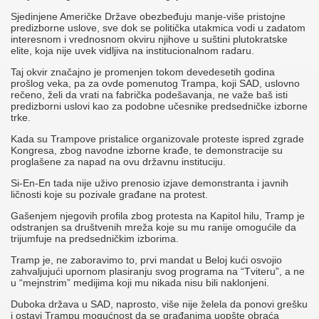
Sjedinjene Američke Države obezbeđuju manje-više pristojne
predizborne uslove, sve dok se politička utakmica vodi u zadatom
interesnom i vrednosnom okviru njihove u suštini plutokratske
elite, koja nije uvek vidljiva na institucionalnom radaru.
Taj okvir značajno je promenjen tokom devedesetih godina
prošlog veka, pa za ovde pomenutog Trampa, koji SAD, uslovno
rečeno, želi da vrati na fabrička podešavanja, ne važe baš isti
predizborni uslovi kao za podobne učesnike predsedničke izborne
trke.
Kada su Trampove pristalice organizovale proteste ispred zgrade
Kongresa, zbog navodne izborne krađe, te demonstracije su
proglašene za napad na ovu državnu instituciju.
Si-En-En tada nije uživo prenosio izjave demonstranta i javnih
ličnosti koje su pozivale građane na protest.
Gašenjem njegovih profila zbog protesta na Kapitol hilu, Tramp je
odstranjen sa društvenih mreža koje su mu ranije omogućile da
trijumfuje na predsedničkim izborima.
Tramp je, ne zaboravimo to, prvi mandat u Beloj kući osvojio
zahvaljujući upornom plasiranju svog programa na “Tviteru”, a ne
u “mejnstrim” medijima koji mu nikada nisu bili naklonjeni.
Duboka država u SAD, naprosto, više nije želela da ponovi grešku
i ostavi Trampu mogućnost da se građanima uopšte obraća