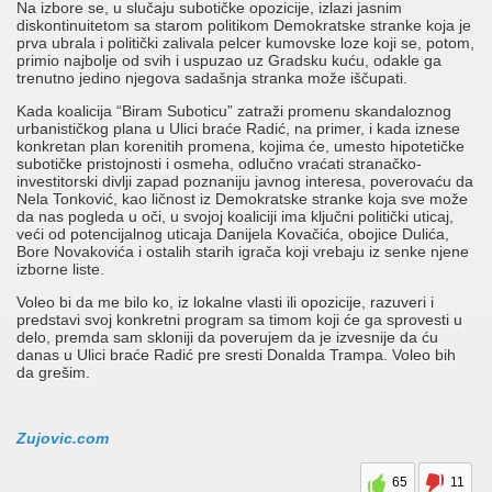
Na izbore se, u slučaju subotičke opozicije, izlazi jasnim
diskontinuitetom sa starom politikom Demokratske stranke koja je
prva ubrala i politički zalivala pelcer kumovske loze koji se, potom,
primio najbolje od svih i uspuzao uz Gradsku kuću, odakle ga
trenutno jedino njegova sadašnja stranka može iščupati.
Kada koalicija “Biram Suboticu” zatraži promenu skandaloznog
urbanističkog plana u Ulici braće Radić, na primer, i kada iznese
konkretan plan korenitih promena, kojima će, umesto hipotetičke
subotičke pristojnosti i osmeha, odlučno vraćati stranačko-
investitorski divlji zapad poznaniju javnog interesa, poverovaću da
Nela Tonković, kao ličnost iz Demokratske stranke koja sve može
da nas pogleda u oči, u svojoj koaliciji ima ključni politički uticaj,
veći od potencijalnog uticaja Danijela Kovačića, obojice Dulića,
Bore Novakovića i ostalih starih igrača koji vrebaju iz senke njene
izborne liste.
Voleo bi da me bilo ko, iz lokalne vlasti ili opozicije, razuveri i
predstavi svoj konkretni program sa timom koji će ga sprovesti u
delo, premda sam skloniji da poverujem da je izvesnije da ću
danas u Ulici braće Radić pre sresti Donalda Trampa. Voleo bih
da grešim.
Zujovic.com
65
11