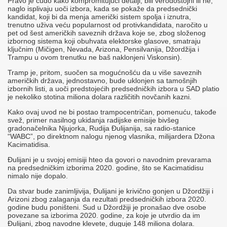
Pravo je čudo kako kompromitujući detalji, bili verodostojni ili ne,
naglo isplivaju uoči izbora, kada se pokaže da predsednički
kandidat, koji bi da menja američki sistem spolja i iznutra,
trenutno uživa veću popularnost od protivkandidata, naročito u
pet od šest američkih saveznih država koje se, zbog složenog
izbornog sistema koji obuhvata elektorske glasove, smatraju
ključnim (Mičigen, Nevada, Arizona, Pensilvanija, Džordžija i
Trampu u ovom trenutku ne baš naklonjeni Viskonsin).
Tramp je, pritom, suočen sa mogućnošću da u više saveznih
američkih država, jednostavno, bude uklonjen sa tamošnjih
izbornih listi, a uoči predstojećih predsedničkih izbora u SAD platio
je nekoliko stotina miliona dolara različitih novčanih kazni.
Kako ovaj uvod ne bi postao trampocentričan, pomenuću, takođe
svež, primer nasilnog ukidanja radijske emisije bivšeg
gradonačelnika Njujorka, Rudija Đulijanija, sa radio-stanice
“WABC”, po direktnom nalogu njenog vlasnika, milijardera Džona
Kacimatidisa.
Đulijani je u svojoj emisiji hteo da govori o navodnim prevarama
na predsedničkim izborima 2020. godine, što se Kacimatidisu
nimalo nije dopalo.
Da stvar bude zanimljivija, Đulijani je krivično gonjen u Džordžiji i
Arizoni zbog zalaganja da rezultati predsedničkih izbora 2020.
godine budu poništeni. Sud u Džordžiji je pronašao dve osobe
povezane sa izborima 2020. godine, za koje je utvrdio da im
Đulijani, zbog navodne klevete, duguje 148 miliona dolara.