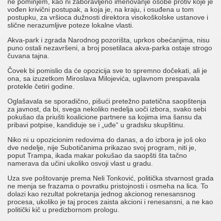
ne pominjem, kao ni zaboravljeno imenovanje osobe protiv koje je
vođen krivični postupak, a koja je, na kraju, i osuđena u tom
postupku, za vršioca dužnosti direktora visokoškolske ustanove i
slične nerazumljive poteze lokalne vlasti.
Akva-park i zgrada Narodnog pozorišta, uprkos obećanjima, nisu
puno ostali nezavršeni, a broj posetilaca akva-parka ostaje strogo
čuvana tajna.
Čovek bi pomislio da će opozicija sve to spremno dočekati, ali je
ona, sa izuzetkom Miroslava Milojevića, uglavnom prespavala
protekle četiri godine.
Oglašavala se sporadično, pišući pretežno patetična saopštenja
za javnost, da bi, svega nekoliko nedelja uoči izbora, svako sebi
pokušao da priušti koalicione partnere sa kojima ima šansu da
pribavi potpise, kandiduje se i „uđe“ u gradsku skupštinu.
Niko ni u opozicionim redovima do danas, a do izbora je još oko
dve nedelje, nije Subotičanima prikazao svoj program, niti je,
poput Trampa, ikada makar pokušao da saopšti šta tačno
namerava da učini ukoliko osvoji vlast u gradu.
Uza sve poštovanje prema Neli Tonković, politička stvarnost grada
ne menja se frazama o povratku pristojnosti i osmeha na lica. To
dolazi kao rezultat pokretanja jednog akcionog renesansnog
procesa, ukoliko je taj proces zaista akcioni i renesansni, a ne kao
politički kič u predizbornom prologu.