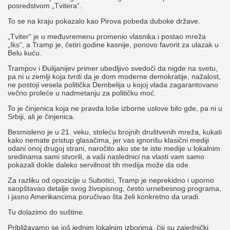
posredstvom „Tvitera“.
To se na kraju pokazalo kao Pirova pobeda duboke države.
„Tviter“ je u međuvremenu promenio vlasnika i postao mreža
„Iks“, a Tramp je, četiri godine kasnije, ponovo favorit za ulazak u
Belu kuću.
Trampov i Đulijanijev primer ubedljivo svedoči da nigde na svetu,
pa ni u zemlji koja tvrdi da je dom moderne demokratije, nažalost,
ne postoji vesela politička Dembelija u kojoj vlada zagarantovano
večno proleće u nadmetanju za političku moć.
To je činjenica koja ne pravda loše izborne uslove bilo gde, pa ni u
Srbiji, ali je činjenica.
Besmisleno je u 21. veku, stoleću brojnih društvenih mreža, kukati
kako nemate pristup glasačima, jer vas ignorišu klasični mediji
odani onoj drugoj strani, naročito ako ste te iste medije u lokalnim
sredinama sami stvorili, a vaši naslednici na vlasti vam samo
pokazali dokle daleko servilnost tih medija može da ode.
Za razliku od opozicije u Subotici, Tramp je neprekidno i uporno
saopštavao detalje svog živopisnog, često urnebesnog programa,
i jasno Amerikancima poručivao šta želi konkretno da uradi.
Tu dolazimo do suštine.
Približavamo se još jednim lokalnim izborima, čiji su zajednički