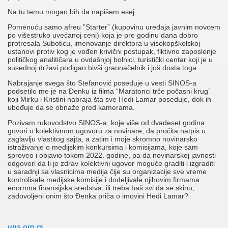
Na tu temu mogao bih da napišem esej.
Pomenuću samo afreu ”Starter” (kupovinu uređaja javnim novcem
po višestruko uvećanoj ceni) koja je pre godinu dana dobro
protresala Suboticu, imenovanje direktora u visokopškolskoj
ustanovi protiv kog je vođen krivični postupak, fiktivno zaposlenje
političkog analitičara u ovdašnjoj bolnici, turistički centar koji je u
susednoj državi podigao bivši graonačelnik i još dosta toga.
Nabrajanje svega što Stefanović poseduje u vesti SINOS-a
podsetilo me je na Đenku iz filma “Maratonci trče počasni krug”
koji Mirku i Kristini nabraja šta sve Hedi Lamar poseduje, dok ih
ubeđuje da se obnaže pred kamerama.
Pozivam rukovodstvo SINOS-a, koje više od dvadeset godina
govori o kolektivnom ugovoru za novinare, da pročita natpis u
zaglavlju vlastitog sajta, a zatim i moje skromno novinarsko
istraživanje o medijskim konkursima i komisijama, koje sam
sproveo i objavio tokom 2022. godine, pa da novinarskoj javnosti
odgovori da li je zdrav kolektivni ugovor moguće graditi i izgraditi
u saradnji sa vlasnicima medija čije su organizacije sve vreme
kontrolisale medijske komisije i dodeljivale njihovim firmama
enormna finansijska sredstva, ili treba baš svi da se skinu,
zadovoljeni onim što Đenka priča o imovini Hedi Lamar?
uns.org.rs