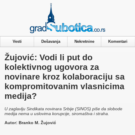
Privacy & Cookies Policy
Vesti
Dešavanja
Nekretnine
Komentari
Žujović: Vodi li put do
kolektivnog ugovora za
novinare kroz kolaboraciju sa
kompromitovanim vlasnicima
medija?
U zaglavlju Sindikata novinara Srbije (SINOS) piše da slobode
medija nema u uslovima korupcije, siromaštva i straha.
Autor: Branko M. Žujović