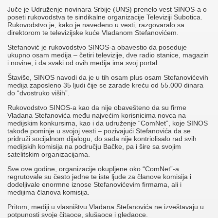
Juče je Udruženje novinara Srbije (UNS) prenelo vest SINOS-a o
poseti rukovodstva te sindikalne organizacije Televiziji Subotica.
Rukovodstvo je, kako je navedeno u vesti, razgovaralo sa
direktorom te televizijske kuće Vladanom Stefanovićem.
Stefanović je rukovodstvo SINOS-a obavestio da poseduje
ukupno osam medija – četiri televizije, dve radio stanice, magazin
i novine, i da svaki od ovih medija ima svoj portal.
Štaviše, SINOS navodi da je u tih osam plus osam Stefanovićevih
medija zaposleno 35 ljudi čije se zarade kreću od 55.000 dinara
do “dvostruko viših”.
Rukovodstvo SINOS-a kao da nije obavešteno da su firme
Vladana Stefanovića među najvećim korisnicima novca na
medijskim konkursima, kao i da udruženje “ComNet”, koje SINOS
takođe pominje u svojoj vesti – pozivajući Stefanovića da se
pridruži socijalnom dijalogu, do sada nije kontriolisalo rad svih
medijskih komisija na području Bačke, pa i šire sa svojim
satelitskim organizacijama.
Sve ove godine, organizacije okupljene oko “ComNet”-a
regrutovale su često jedne te iste ljude za članove komisija i
dodeljivale enormne iznose Stefanovićevim firmama, ali i
medijima članova komisija.
Pritom, mediji u vlasništvu Vladana Stefanovića ne izveštavaju u
potpunosti svoje čitaoce, slušaoce i gledaoce.