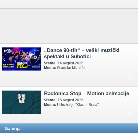
„Dance 90-tih“ – veliki muzički
spektakl u Subotici
Vreme:
14.avgust.2026.
Mesto:
Gradsko klizalište
0
Radionica Stop – Motion animacije
Vreme:
15.avgust.2026.
Mesto:
Udruženje "Klara i Rosa"
0
Galerija