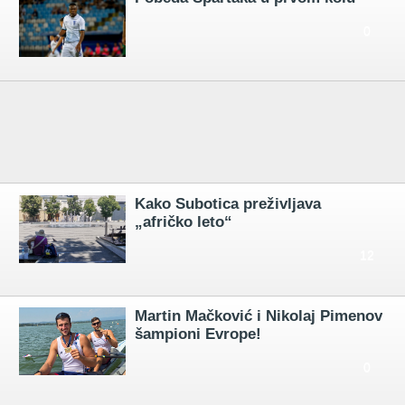
0
Kako Subotica preživljava
„afričko leto“
12
Martin Mačković i Nikolaj Pimenov
šampioni Evrope!
0