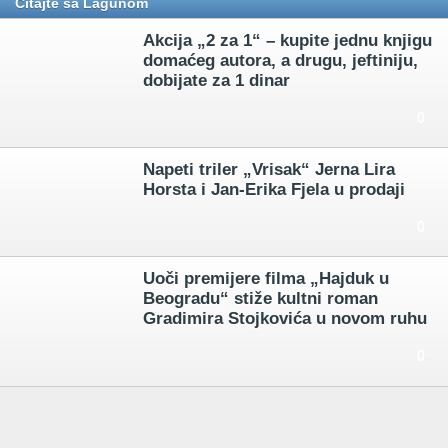
Čitajte sa Lagunom
Akcija „2 za 1“ – kupite jednu knjigu
domaćeg autora, a drugu, jeftiniju,
dobijate za 1 dinar
0
Napeti triler „Vrisak“ Jerna Lira
Horsta i Jan-Erika Fjela u prodaji
0
Uoči premijere filma „Hajduk u
Beogradu“ stiže kultni roman
Gradimira Stojkovića u novom ruhu
0