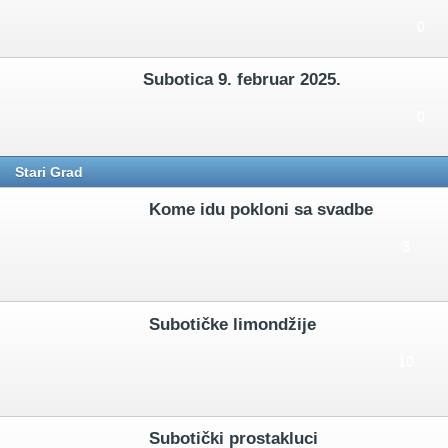
0
Subotica 9. februar 2025.
0
Stari Grad
Kome idu pokloni sa svadbe
3
Subotičke limondžije
10
Subotički prostakluci