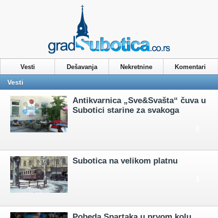
Vesti
Nekretnine
Privacy & Cookies Policy
Vesti
Dešavanja
Nekretnine
Komentari
Vesti
Antikvarnica „Sve&Svašta“ čuva u
Subotici starine za svakoga
0
Subotica na velikom platnu
3
Pobeda Spartaka u prvom kolu