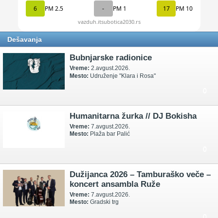
Dešavanja
Bubnjarske radionice
Vreme:
2.avgust.2026.
Mesto:
Udruženje "Klara i Rosa"
0
Humanitarna žurka // DJ Bokisha
Vreme:
7.avgust.2026.
Mesto:
Plaža bar Palić
0
Dužijanca 2026 – Tamburaško veče –
koncert ansambla Ruže
Vreme:
7.avgust.2026.
Mesto:
Gradski trg
0