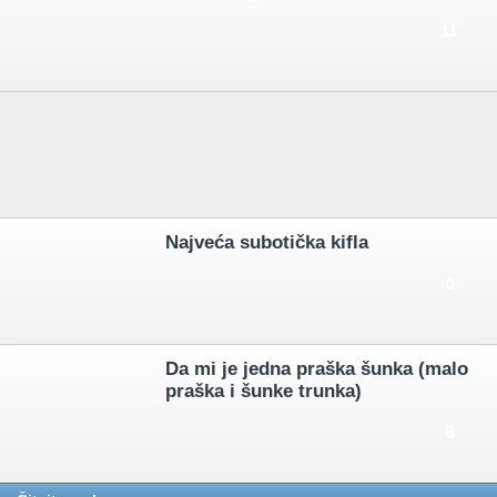
11
Najveća subotička kifla
0
Da mi je jedna praška šunka (malo
praška i šunke trunka)
8