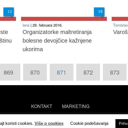
12
18
lena
| 29. februara 2016.
Tomisla
iste
Organizatorke maltretiranja
Varoš
štinu
bolesne devojčice kažnjene
ukorima
869
870
871
872
873
KONTAKT
MARKETING
ajt koristi cookies.
Više o cookies
Cookie podešavanja
Prih