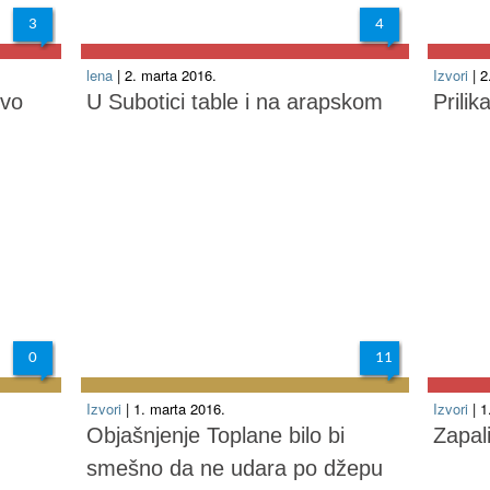
3
4
lena
| 2. marta 2016.
Izvori
| 
ivo
U Subotici table i na arapskom
Prili
0
11
Izvori
| 1. marta 2016.
Izvori
| 
Objašnjenje Toplane bilo bi
Zapal
smešno da ne udara po džepu