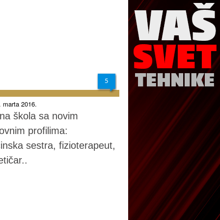
5
2. marta 2016.
tna škola sa novim
ovnim profilima:
inska sestra, fizioterapeut,
tičar..