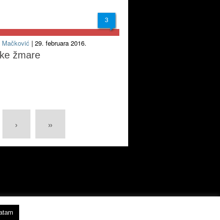
3
v Mačković
| 29. februara 2016.
ke žmare
›
»
vatam