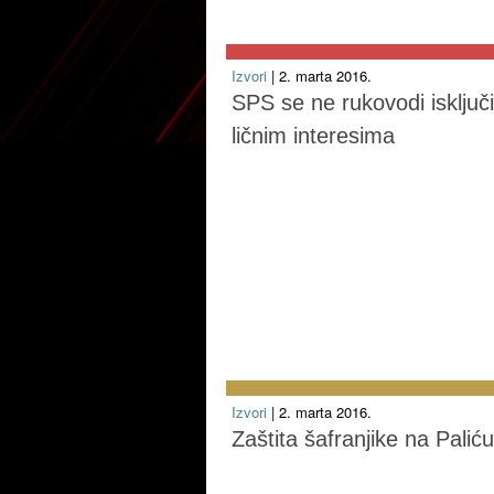
Izvori
| 2. marta 2016.
SPS se ne rukovodi isključ
ličnim interesima
Izvori
| 2. marta 2016.
Zaštita šafranjike na Paliću