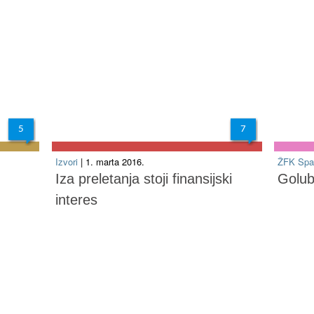
5
7
Izvori
| 1. marta 2016.
ŽFK Spa
Iza preletanja stoji finansijski
Golub
interes