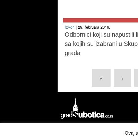
Izvori
| 29. februara 2016.
Odbornici koji su napustili l
sa kojih su izabrani u Skup
grada
«
‹
Izrada
Concordsoft Solutions
Ovaj s