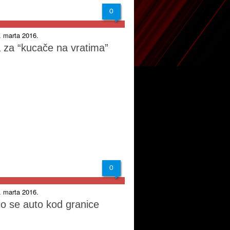
0
2. marta 2016.
ka za “kucače na vratima”
0
1. marta 2016.
io se auto kod granice