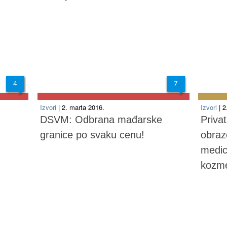
4
7
Izvori
| 2. marta 2016.
Izvori
| 
DSVM: Odbrana mađarske
Priva
granice po svaku cenu!
obraz
medic
kozme