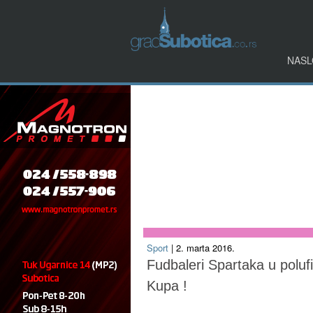
NASL
Sport
| 2. marta 2016.
Fudbaleri Spartaka u poluf
Kupa !