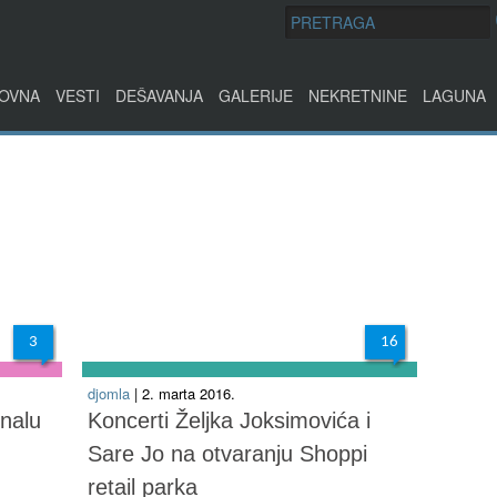
OVNA
VESTI
DEŠAVANJA
GALERIJE
NEKRETNINE
LAGUNA
3
16
djomla
| 2. marta 2016.
inalu
Koncerti Željka Joksimovića i
Sare Jo na otvaranju Shoppi
retail parka