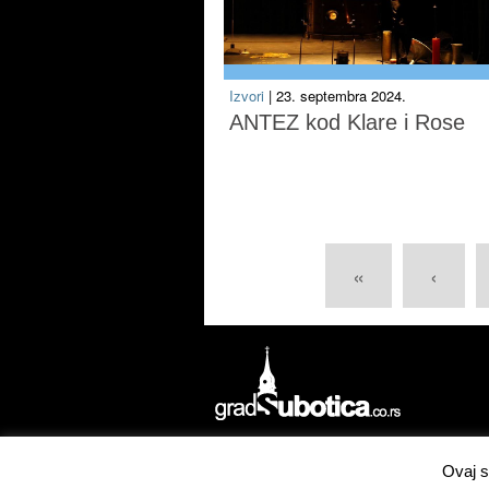
Izvori
| 23. septembra 2024.
ANTEZ kod Klare i Rose
«
‹
Izrada
Concordsoft Solutions
Ovaj s