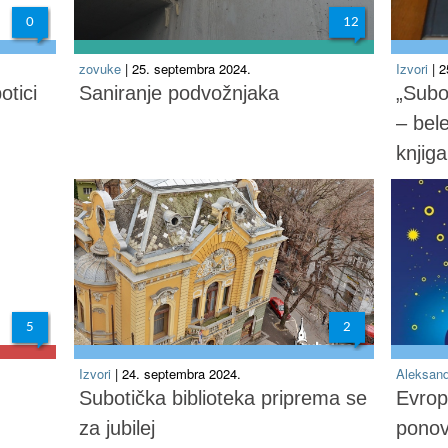
0
12
zovuke
| 25. septembra 2024.
Izvori
| 
tici
Saniranje podvožnjaka
„Subot
– bel
knjig
5
2
Izvori
| 24. septembra 2024.
Aleksan
Subotička biblioteka priprema se
Evrop
za jubilej
ponov