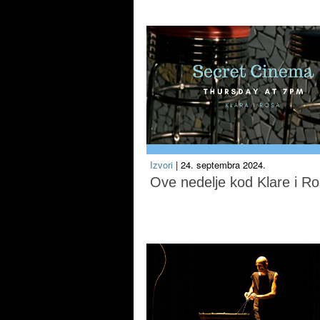
Izvori
| 24. septembra 2024.
Ove nedelje kod Klare i R