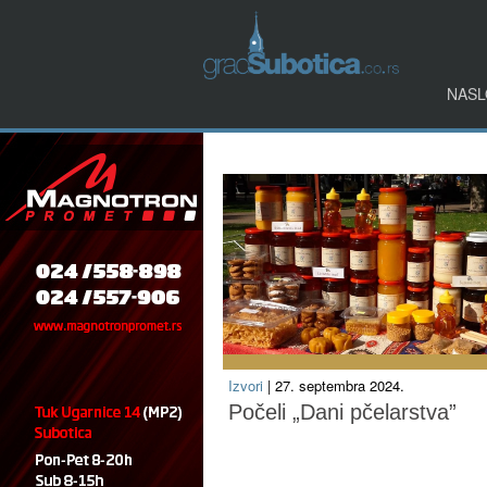
NASL
Izvori
| 27. septembra 2024.
Počeli „Dani pčelarstva”