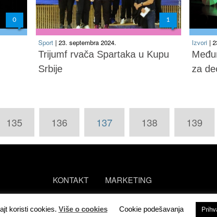
0
1
Sport
| 23. septembra 2024.
Izvori
| 
Trijumf rvača Spartaka u Kupu
Međun
Srbije
za de
135
136
137
138
139
KONTAKT
MARKETING
ajt koristi cookies.
Više o cookies
Cookie podešavanja
Prih