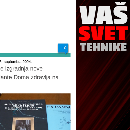
10
26. septembra 2024.
je izgradnja nove
ante Doma zdravlja na
u