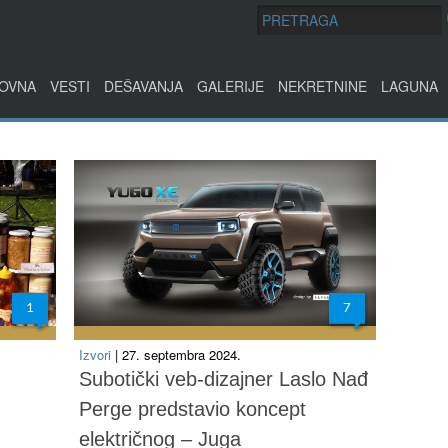
OVNA
VESTI
DEŠAVANJA
GALERIJE
NEKRETNINE
LAGUNA
1
7
Izvori
| 27. septembra 2024.
Subotički veb-dizajner Laslo Nađ
Perge predstavio koncept
električnog – Juga