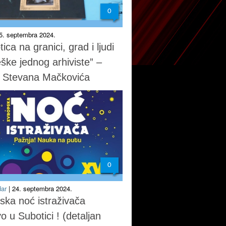
0
25. septembra 2024.
ica na granici, grad i ljudi
eške jednog arhiviste” –
a Stevana Mačkovića
0
dar
| 24. septembra 2024.
ska noć istraživača
o u Subotici ! (detaljan