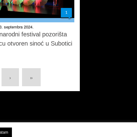
1
23. septembra 2024.
arodni festival pozorišta
cu otvoren sinoć u Subotici
›
»
vatam