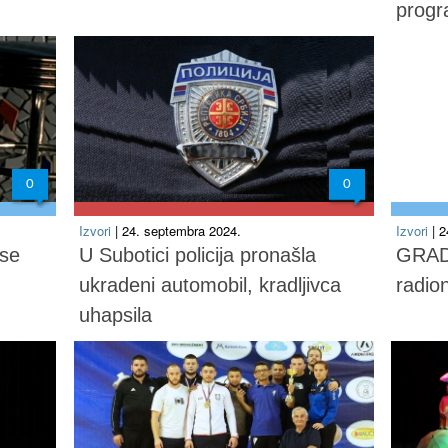
progr
0
0
Izvori
| 24. septembra 2024.
Izvori
| 
ose
U Subotici policija pronašla
GRAD
ukradeni automobil, kradljivca
radio
uhapsila