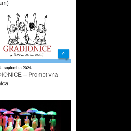
am)
0
24. septembra 2024.
IONICE – Promotivna
nica