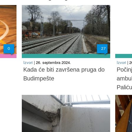
0
27
Izvori
| 26. septembra 2024.
Izvori
| 
Kada će biti završena pruga do
Počin
Budimpešte
ambul
Palić