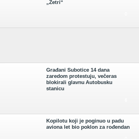
„Zetri“
0
Građani Subotice 14 dana
zaredom protestuju, večeras
blokirali glavnu Autobusku
stanicu
6
Kopilotu koji je poginuo u padu
aviona let bio poklon za rođendan
0