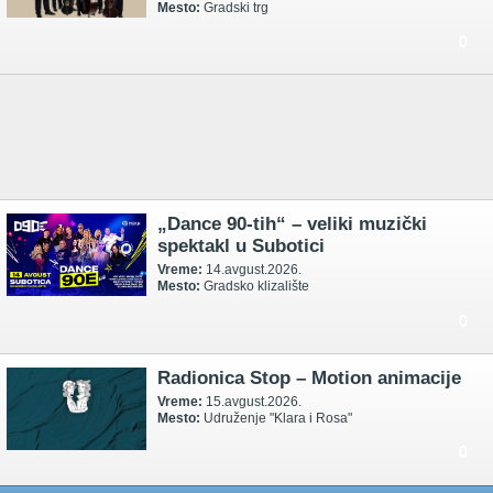
Mesto:
Gradski trg
0
„Dance 90-tih“ – veliki muzički
spektakl u Subotici
Vreme:
14.avgust.2026.
Mesto:
Gradsko klizalište
0
Radionica Stop – Motion animacije
Vreme:
15.avgust.2026.
Mesto:
Udruženje "Klara i Rosa"
0