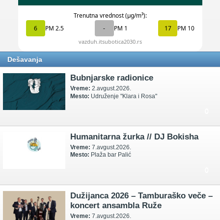
Dešavanja
Bubnjarske radionice
Vreme:
2.avgust.2026.
Mesto:
Udruženje "Klara i Rosa"
0
Humanitarna žurka // DJ Bokisha
Vreme:
7.avgust.2026.
Mesto:
Plaža bar Palić
0
Dužijanca 2026 – Tamburaško veče –
koncert ansambla Ruže
Vreme:
7.avgust.2026.