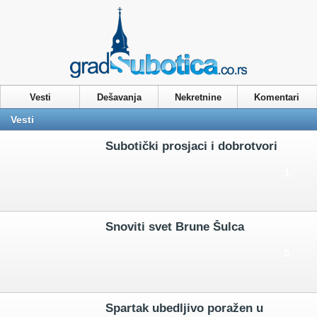
Vesti
Nekretnine
Privacy & Cookies Policy
Vesti
Dešavanja
Nekretnine
Komentari
Vesti
Subotički prosjaci i dobrotvori
1
Snoviti svet Brune Šulca
0
Spartak ubedljivo poražen u