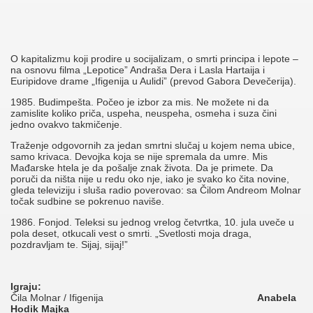
O kapitalizmu koji prodire u socijalizam, o smrti principa i lepote –
na osnovu filma „Lepotice” Andraša Dera i Lasla Hartaija i
Euripidove drame „Ifigenija u Aulidi” (prevod Gabora Devečerija).
1985. Budimpešta. Počeo je izbor za mis. Ne možete ni da
zamislite koliko priča, uspeha, neuspeha, osmeha i suza čini
jedno ovakvo takmičenje.
Traženje odgovornih za jedan smrtni slučaj u kojem nema ubice,
samo krivaca. Devojka koja se nije spremala da umre. Mis
Mađarske htela je da pošalje znak života. Da je primete. Da
poruči da ništa nije u redu oko nje, iako je svako ko čita novine,
gleda televiziju i sluša radio poverovao: sa Čilom Andreom Molnar
točak sudbine se pokrenuo naviše.
1986. Fonjod. Teleksi su jednog vrelog četvrtka, 10. jula uveče u
pola deset, otkucali vest o smrti. „Svetlosti moja draga,
pozdravljam te. Sijaj, sijaj!”
Igraju:
Čila Molnar / Ifigenija
Anabela
Hodik Majka