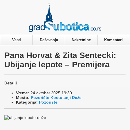
Privacy & Cookies Policy
Vesti
Dešavanja
Nekretnine
Komentari
Pana Horvat & Zita Sentecki:
Ubijanje lepote – Premijera
Detalji
Vreme:
24.oktobar.2025.19:30
Mesto:
Pozorište Kostolanji Deže
Kategorija:
Pozorište