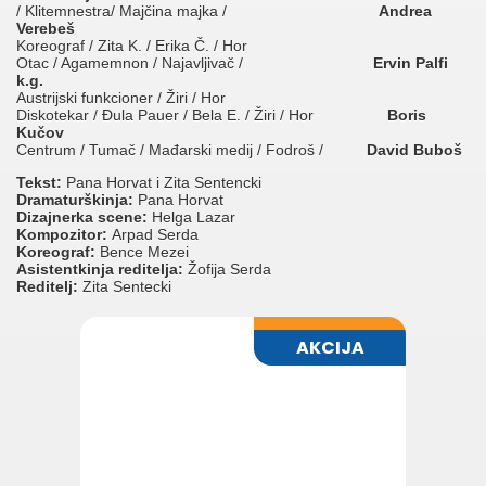
/ Klitemnestra/ Majčina majka /
Andrea
Verebeš
Koreograf / Zita K. / Erika Č. / Hor
Otac / Agamemnon / Najavljivač /
Ervin Palfi
k.g.
Austrijski funkcioner / Žiri / Hor
Diskotekar / Đula Pauer / Bela E. / Žiri / Hor
Boris
Kučov
Centrum / Tumač / Mađarski medij / Fodroš /
David Buboš
Tekst:
Pana Horvat i Zita Sentencki
Dramaturškinja:
Pana Horvat
Dizajnerka scene:
Helga Lazar
Kompozitor:
Arpad Serda
Koreograf:
Bence Mezei
Asistentkinja reditelja:
Žofija Serda
Reditelj:
Zita Sentecki