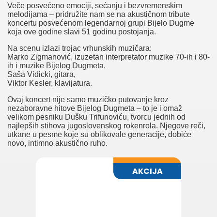
Veče posvećeno emociji, sećanju i bezvremenskim
melodijama – pridružite nam se na akustičnom tribute
koncertu posvećenom legendarnoj grupi Bijelo Dugme
koja ove godine slavi 51 godinu postojanja.
Na scenu izlazi trojac vrhunskih muzičara:
Marko Zigmanović, izuzetan interpretator muzike 70-ih i 80-
ih i muzike Bijelog Dugmeta.
Saša Vidicki, gitara,
Viktor Kesler, klavijatura.
Ovaj koncert nije samo muzičko putovanje kroz
nezaboravne hitove Bijelog Dugmeta – to je i omaž
velikom pesniku Dušku Trifunoviću, tvorcu jednih od
najlepših stihova jugoslovenskog rokenrola. Njegove reči,
utkane u pesme koje su oblikovale generacije, dobiće
novo, intimno akustično ruho.