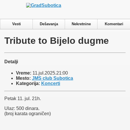
Privacy & Cookies Policy
Vesti
Dešavanja
Nekretnine
Komentari
Tribute to Bijelo dugme
Detalji
Vreme:
11.jul.2025.21:00
Mesto:
JMS club Subotica
Kategorija:
Koncerti
Petak 11. jul. 21h.
Ulaz: 500 dinara.
(broj karata ograničen)