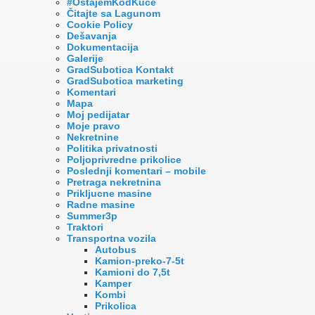
#OstajemKodKuce
Čitajte sa Lagunom
Cookie Policy
Dešavanja
Dokumentacija
Galerije
GradSubotica Kontakt
GradSubotica marketing
Komentari
Mapa
Moj pedijatar
Moje pravo
Nekretnine
Politika privatnosti
Poljoprivredne prikolice
Poslednji komentari – mobile
Pretraga nekretnina
Prikljucne masine
Radne masine
Summer3p
Traktori
Transportna vozila
Autobus
Kamion-preko-7-5t
Kamioni do 7,5t
Kamper
Kombi
Prikolica