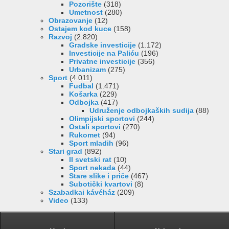
Pozorište
(318)
Umetnost
(280)
Obrazovanje
(12)
Ostajem kod kuce
(158)
Razvoj
(2.820)
Gradske investicije
(1.172)
Investicije na Paliću
(196)
Privatne investicije
(356)
Urbanizam
(275)
Sport
(4.011)
Fudbal
(1.471)
Košarka
(229)
Odbojka
(417)
Udruženje odbojkaških sudija
(88)
Olimpijski sportovi
(244)
Ostali sportovi
(270)
Rukomet
(94)
Sport mladih
(96)
Stari grad
(892)
II svetski rat
(10)
Sport nekada
(44)
Stare slike i priče
(467)
Subotički kvartovi
(8)
Szabadkai kávéház
(209)
Video
(133)