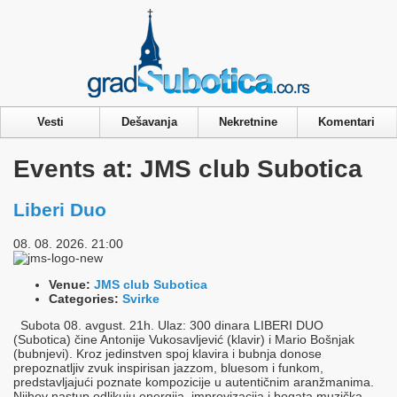
Privacy & Cookies Policy
Vesti
Dešavanja
Nekretnine
Komentari
Events at:
JMS club Subotica
Liberi Duo
08. 08. 2026. 21:00
Venue:
JMS club Subotica
Categories:
Svirke
Subota 08. avgust. 21h. Ulaz: 300 dinara LIBERI DUO
(Subotica) čine Antonije Vukosavljević (klavir) i Mario Bošnjak
(bubnjevi). Kroz jedinstven spoj klavira i bubnja donose
prepoznatljiv zvuk inspirisan jazzom, bluesom i funkom,
predstavljajući poznate kompozicije u autentičnim aranžmanima.
Njihov nastup odlikuju energija, improvizacija i bogata muzička