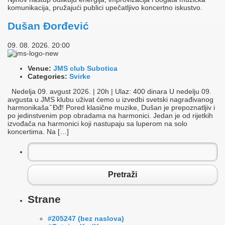
komunikacija, pružajući publici upečatljivo koncertno iskustvo.
Dušan Đorđević
09. 08. 2026. 20:00
Venue:
JMS club Subotica
Categories:
Svirke
Nedelja 09. avgust 2026. | 20h | Ulaz: 400 dinara U nedelju 09.
avgusta u JMS klubu uživat ćemo u izvedbi svetski nagrađivanog
harmonikaša ̌ Đđ́! Pored klasične muzike, Dušan je prepoznatljiv i
po jedinstvenim pop obradama na harmonici. Jedan je od rijetkih
izvođača na harmonici koji nastupaju sa luperom na solo
koncertima. Na […]
Pretraga
za:
Pretraži
Strane
#205247 (bez naslova)