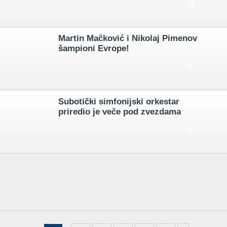
10
Martin Mačković i Nikolaj Pimenov
šampioni Evrope!
0
Subotički simfonijski orkestar
priredio je veče pod zvezdama
0