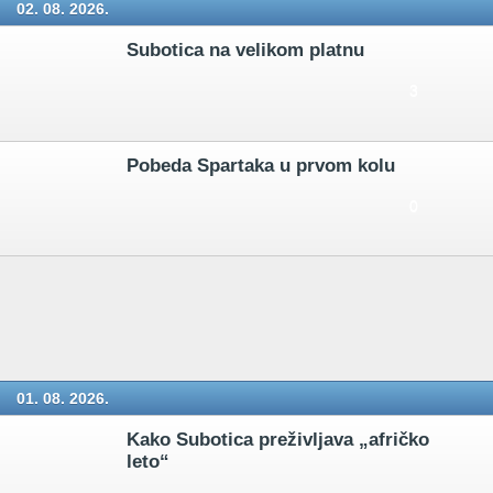
02. 08. 2026.
Subotica na velikom platnu
3
Pobeda Spartaka u prvom kolu
0
01. 08. 2026.
Kako Subotica preživljava „afričko
leto“