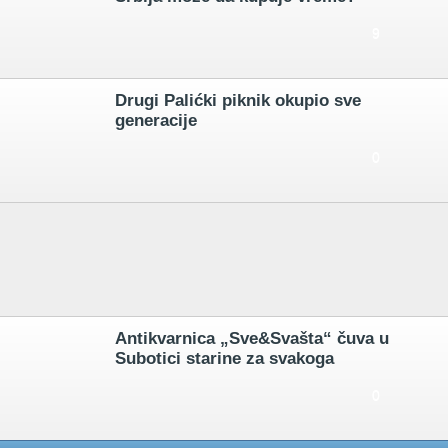
9
Drugi Palićki piknik okupio sve
generacije
0
Antikvarnica „Sve&Svašta“ čuva u
Subotici starine za svakoga
0