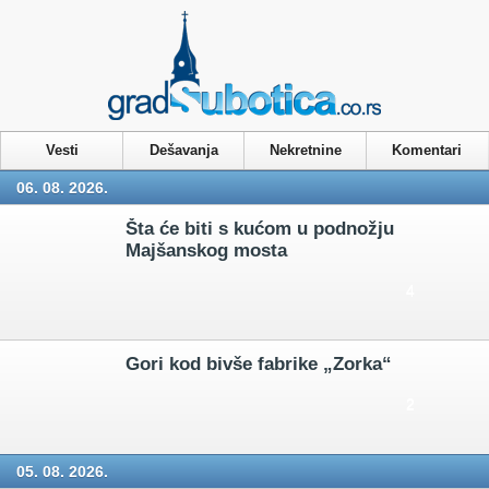
Privacy & Cookies Policy
Vesti
Dešavanja
Nekretnine
Komentari
06. 08. 2026.
Šta će biti s kućom u podnožju
Majšanskog mosta
4
Gori kod bivše fabrike „Zorka“
2
05. 08. 2026.