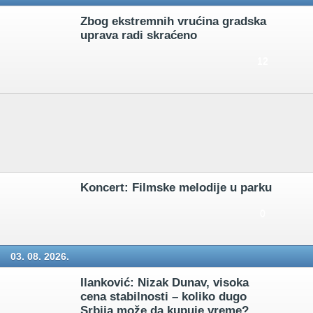
Zbog ekstremnih vrućina gradska
uprava radi skraćeno
12
Koncert: Filmske melodije u parku
0
03. 08. 2026.
Ilanković: Nizak Dunav, visoka
cena stabilnosti – koliko dugo
Srbija može da kupuje vreme?