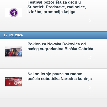
Festival pozorišta za decu u
Subotici: Predstave, radionice,
izložbe, promocije knjiga
0
17. 09. 2024.
Poklon za Novaka Đokovića od
našeg sugrađanina Blaška Gabrića
17
Nakon letnje pauze sa radom
počela subotička Narodna kuhinja
0