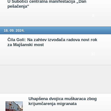
U Subotici centralna manifestacija „Dan
pešačenja“
5
18. 09. 2024.
Čila Goli: Na zahtev izvođača radova novi rok
za Majšanski most
31
Uhapšena dvojica muškaraca zbog
krijumčarenja migranata