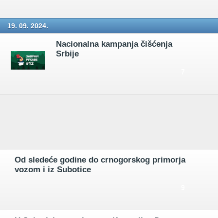
19. 09. 2024.
Nacionalna kampanja čišćenja
Srbije
7
Od sledeće godine do crnogorskog primorja
vozom i iz Subotice
9