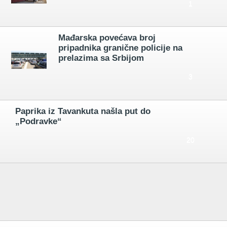
1
Mađarska povećava broj
pripadnika granične policije na
prelazima sa Srbijom
3
Paprika iz Tavankuta našla put do
„Podravke“
20