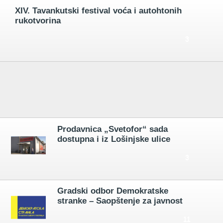
XIV. Tavankutski festival voća i autohtonih
rukotvorina
3
Prodavnica „Svetofor“ sada
dostupna i iz Lošinjske ulice
3
Gradski odbor Demokratske
stranke – Saopštenje za javnost
11