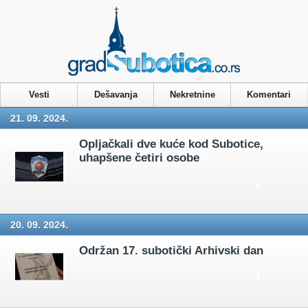
Privacy & Cookies Policy
Vesti
Dešavanja
Nekretnine
Komentari
21. 09. 2024.
Opljačkali dve kuće kod Subotice,
uhapšene četiri osobe
4
20. 09. 2024.
Održan 17. subotički Arhivski dan
1