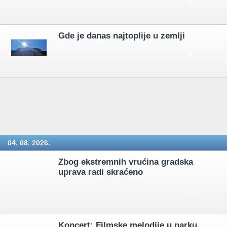
0
Gde je danas najtoplije u zemlji
0
04. 08. 2026.
Zbog ekstremnih vrućina gradska
uprava radi skraćeno
12
Koncert: Filmske melodije u parku