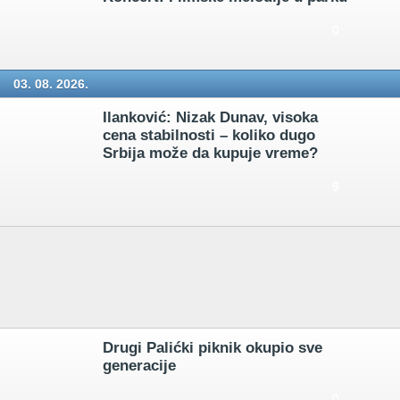
0
03. 08. 2026.
Ilanković: Nizak Dunav, visoka
cena stabilnosti – koliko dugo
Srbija može da kupuje vreme?
9
Drugi Palićki piknik okupio sve
generacije
0