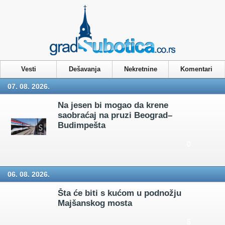
Privacy & Cookies Policy
Vesti
Dešavanja
Nekretnine
Komentari
07. 08. 2026.
Na jesen bi mogao da krene
saobraćaj na pruzi Beograd–
Budimpešta
0
06. 08. 2026.
Šta će biti s kućom u podnožju
Majšanskog mosta
5