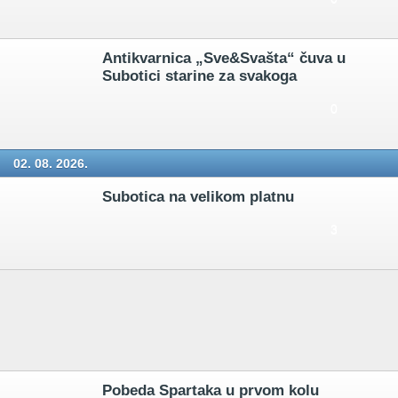
Antikvarnica „Sve&Svašta“ čuva u
Subotici starine za svakoga
0
02. 08. 2026.
Subotica na velikom platnu
3
Pobeda Spartaka u prvom kolu