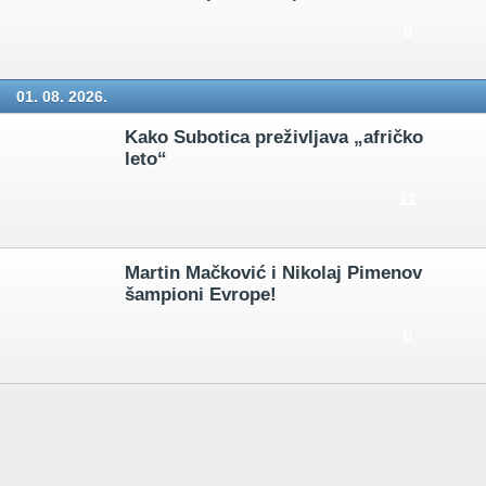
0
01. 08. 2026.
Kako Subotica preživljava „afričko
leto“
12
Martin Mačković i Nikolaj Pimenov
šampioni Evrope!
0