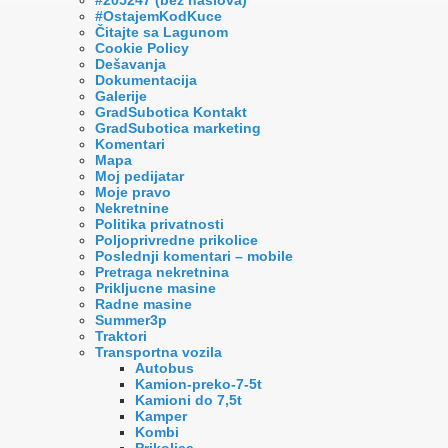
#OstajemKodKuce
Čitajte sa Lagunom
Cookie Policy
Dešavanja
Dokumentacija
Galerije
GradSubotica Kontakt
GradSubotica marketing
Komentari
Mapa
Moj pedijatar
Moje pravo
Nekretnine
Politika privatnosti
Poljoprivredne prikolice
Poslednji komentari – mobile
Pretraga nekretnina
Prikljucne masine
Radne masine
Summer3p
Traktori
Transportna vozila
Autobus
Kamion-preko-7-5t
Kamioni do 7,5t
Kamper
Kombi
Prikolica