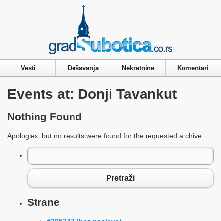
Privacy & Cookies Policy
Vesti
Dešavanja
Nekretnine
Komentari
Events at:
Donji Tavankut
Nothing Found
Apologies, but no results were found for the requested archive.
Pretraga
za:
Pretraži
Strane
#205247 (bez naslova)