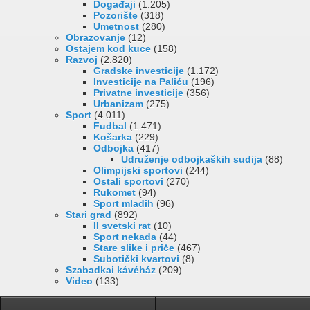
Događaji
(1.205)
Pozorište
(318)
Umetnost
(280)
Obrazovanje
(12)
Ostajem kod kuce
(158)
Razvoj
(2.820)
Gradske investicije
(1.172)
Investicije na Paliću
(196)
Privatne investicije
(356)
Urbanizam
(275)
Sport
(4.011)
Fudbal
(1.471)
Košarka
(229)
Odbojka
(417)
Udruženje odbojkaških sudija
(88)
Olimpijski sportovi
(244)
Ostali sportovi
(270)
Rukomet
(94)
Sport mladih
(96)
Stari grad
(892)
II svetski rat
(10)
Sport nekada
(44)
Stare slike i priče
(467)
Subotički kvartovi
(8)
Szabadkai kávéház
(209)
Video
(133)