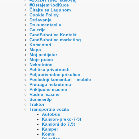
#OstajemKodKuce
Čitajte sa Lagunom
Cookie Policy
Dešavanja
Dokumentacija
Galerije
GradSubotica Kontakt
GradSubotica marketing
Komentari
Mapa
Moj pedijatar
Moje pravo
Nekretnine
Politika privatnosti
Poljoprivredne prikolice
Poslednji komentari – mobile
Pretraga nekretnina
Prikljucne masine
Radne masine
Summer3p
Traktori
Transportna vozila
Autobus
Kamion-preko-7-5t
Kamioni do 7,5t
Kamper
Kombi
Prikolica