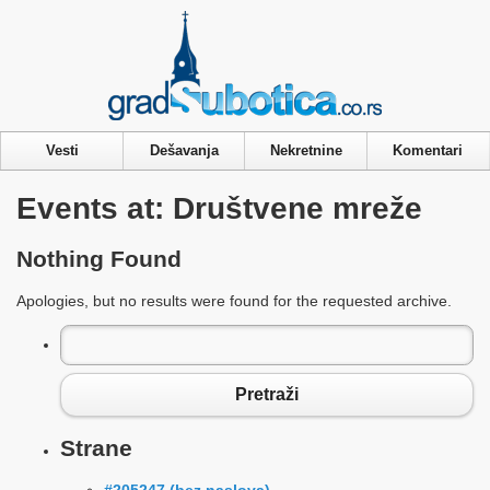
Privacy & Cookies Policy
Vesti
Dešavanja
Nekretnine
Komentari
Events at:
Društvene mreže
Nothing Found
Apologies, but no results were found for the requested archive.
Pretraga
za:
Pretraži
Strane
#205247 (bez naslova)