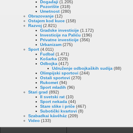
Događaji
(1.205)
Pozorište
(318)
Umetnost
(280)
Obrazovanje
(12)
Ostajem kod kuce
(158)
Razvoj
(2.821)
Gradske investicije
(1.172)
Investicije na Paliću
(196)
Privatne investicije
(356)
Urbanizam
(275)
Sport
(4.011)
Fudbal
(1.471)
Košarka
(229)
Odbojka
(417)
Udruženje odbojkaških sudija
(88)
Olimpijski sportovi
(244)
Ostali sportovi
(270)
Rukomet
(94)
Sport mladih
(96)
Stari grad
(892)
II svetski rat
(10)
Sport nekada
(44)
Stare slike i priče
(467)
Subotički kvartovi
(8)
Szabadkai kávéház
(209)
Video
(133)