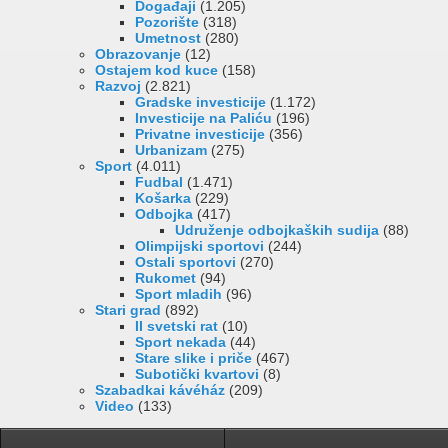
Događaji
(1.205)
Pozorište
(318)
Umetnost
(280)
Obrazovanje
(12)
Ostajem kod kuce
(158)
Razvoj
(2.821)
Gradske investicije
(1.172)
Investicije na Paliću
(196)
Privatne investicije
(356)
Urbanizam
(275)
Sport
(4.011)
Fudbal
(1.471)
Košarka
(229)
Odbojka
(417)
Udruženje odbojkaških sudija
(88)
Olimpijski sportovi
(244)
Ostali sportovi
(270)
Rukomet
(94)
Sport mladih
(96)
Stari grad
(892)
II svetski rat
(10)
Sport nekada
(44)
Stare slike i priče
(467)
Subotički kvartovi
(8)
Szabadkai kávéház
(209)
Video
(133)