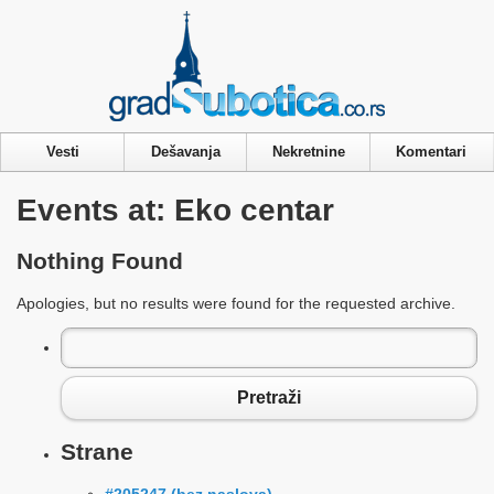
Privacy & Cookies Policy
Vesti
Dešavanja
Nekretnine
Komentari
Events at:
Eko centar
Nothing Found
Apologies, but no results were found for the requested archive.
Pretraga
za:
Pretraži
Strane
#205247 (bez naslova)