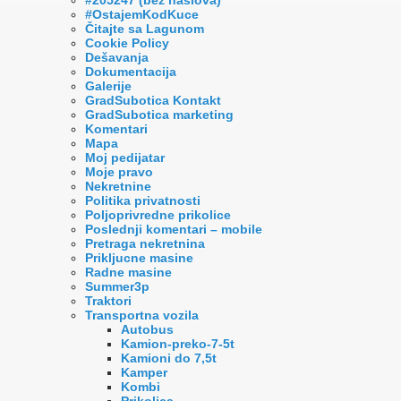
#OstajemKodKuce
Čitajte sa Lagunom
Cookie Policy
Dešavanja
Dokumentacija
Galerije
GradSubotica Kontakt
GradSubotica marketing
Komentari
Mapa
Moj pedijatar
Moje pravo
Nekretnine
Politika privatnosti
Poljoprivredne prikolice
Poslednji komentari – mobile
Pretraga nekretnina
Prikljucne masine
Radne masine
Summer3p
Traktori
Transportna vozila
Autobus
Kamion-preko-7-5t
Kamioni do 7,5t
Kamper
Kombi
Prikolica