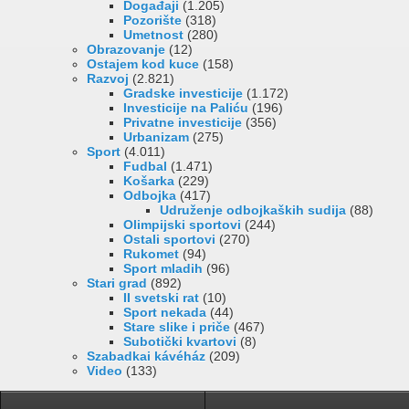
Događaji
(1.205)
Pozorište
(318)
Umetnost
(280)
Obrazovanje
(12)
Ostajem kod kuce
(158)
Razvoj
(2.821)
Gradske investicije
(1.172)
Investicije na Paliću
(196)
Privatne investicije
(356)
Urbanizam
(275)
Sport
(4.011)
Fudbal
(1.471)
Košarka
(229)
Odbojka
(417)
Udruženje odbojkaških sudija
(88)
Olimpijski sportovi
(244)
Ostali sportovi
(270)
Rukomet
(94)
Sport mladih
(96)
Stari grad
(892)
II svetski rat
(10)
Sport nekada
(44)
Stare slike i priče
(467)
Subotički kvartovi
(8)
Szabadkai kávéház
(209)
Video
(133)