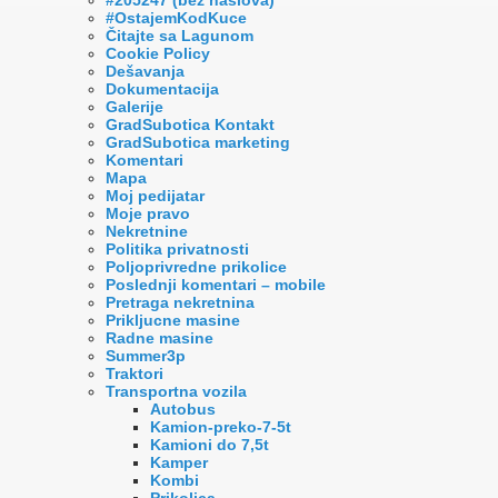
#OstajemKodKuce
Čitajte sa Lagunom
Cookie Policy
Dešavanja
Dokumentacija
Galerije
GradSubotica Kontakt
GradSubotica marketing
Komentari
Mapa
Moj pedijatar
Moje pravo
Nekretnine
Politika privatnosti
Poljoprivredne prikolice
Poslednji komentari – mobile
Pretraga nekretnina
Prikljucne masine
Radne masine
Summer3p
Traktori
Transportna vozila
Autobus
Kamion-preko-7-5t
Kamioni do 7,5t
Kamper
Kombi
Prikolica