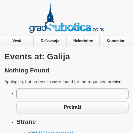
Privacy & Cookies Policy
Vesti
Dešavanja
Nekretnine
Komentari
Events at:
Galija
Nothing Found
Apologies, but no results were found for the requested archive.
Pretraga
za:
Pretraži
Strane
#205247 (bez naslova)