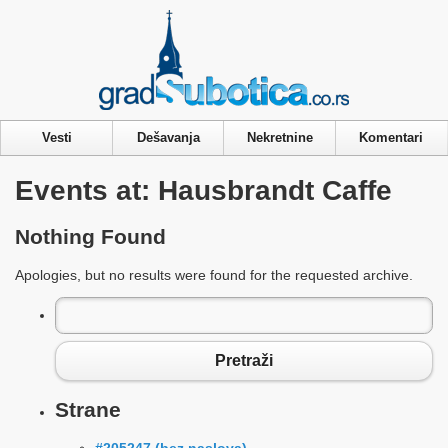
Privacy & Cookies Policy
Vesti
Dešavanja
Nekretnine
Komentari
Events at:
Hausbrandt Caffe
Nothing Found
Apologies, but no results were found for the requested archive.
Pretraga
za:
Pretraži
Strane
#205247 (bez naslova)