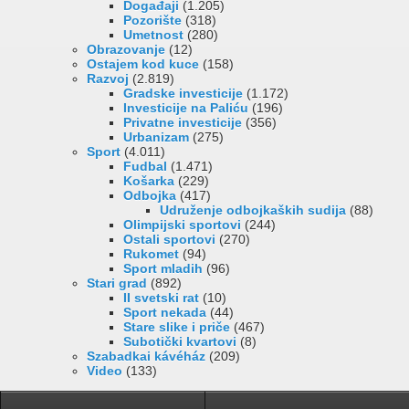
Događaji
(1.205)
Pozorište
(318)
Umetnost
(280)
Obrazovanje
(12)
Ostajem kod kuce
(158)
Razvoj
(2.819)
Gradske investicije
(1.172)
Investicije na Paliću
(196)
Privatne investicije
(356)
Urbanizam
(275)
Sport
(4.011)
Fudbal
(1.471)
Košarka
(229)
Odbojka
(417)
Udruženje odbojkaških sudija
(88)
Olimpijski sportovi
(244)
Ostali sportovi
(270)
Rukomet
(94)
Sport mladih
(96)
Stari grad
(892)
II svetski rat
(10)
Sport nekada
(44)
Stare slike i priče
(467)
Subotički kvartovi
(8)
Szabadkai kávéház
(209)
Video
(133)