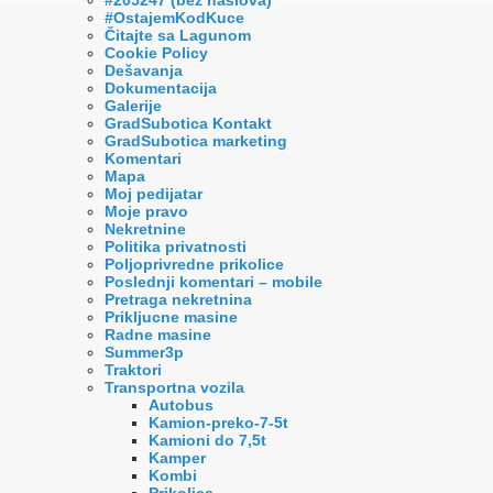
#OstajemKodKuce
Čitajte sa Lagunom
Cookie Policy
Dešavanja
Dokumentacija
Galerije
GradSubotica Kontakt
GradSubotica marketing
Komentari
Mapa
Moj pedijatar
Moje pravo
Nekretnine
Politika privatnosti
Poljoprivredne prikolice
Poslednji komentari – mobile
Pretraga nekretnina
Prikljucne masine
Radne masine
Summer3p
Traktori
Transportna vozila
Autobus
Kamion-preko-7-5t
Kamioni do 7,5t
Kamper
Kombi
Prikolica