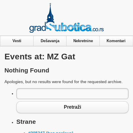
Privacy & Cookies Policy
Vesti
Dešavanja
Nekretnine
Komentari
Events at:
MZ Gat
Nothing Found
Apologies, but no results were found for the requested archive.
Pretraga
za:
Pretraži
Strane
#205247 (bez naslova)