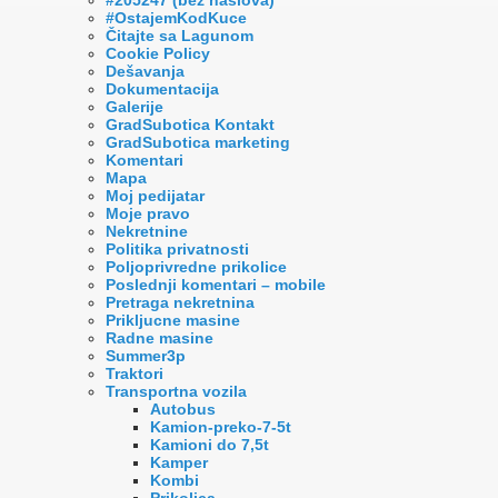
#OstajemKodKuce
Čitajte sa Lagunom
Cookie Policy
Dešavanja
Dokumentacija
Galerije
GradSubotica Kontakt
GradSubotica marketing
Komentari
Mapa
Moj pedijatar
Moje pravo
Nekretnine
Politika privatnosti
Poljoprivredne prikolice
Poslednji komentari – mobile
Pretraga nekretnina
Prikljucne masine
Radne masine
Summer3p
Traktori
Transportna vozila
Autobus
Kamion-preko-7-5t
Kamioni do 7,5t
Kamper
Kombi
Prikolica