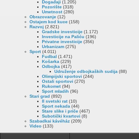
Događaji
(1.205)
Pozorište
(318)
Umetnost
(280)
Obrazovanje
(12)
Ostajem kod kuce
(158)
Razvoj
(2.821)
Gradske investicije
(1.172)
Investicije na Paliću
(196)
Privatne investicije
(356)
Urbanizam
(275)
Sport
(4.011)
Fudbal
(1.471)
Košarka
(229)
Odbojka
(417)
Udruženje odbojkaških sudija
(88)
Olimpijski sportovi
(244)
Ostali sportovi
(270)
Rukomet
(94)
Sport mladih
(96)
Stari grad
(892)
II svetski rat
(10)
Sport nekada
(44)
Stare slike i priče
(467)
Subotički kvartovi
(8)
Szabadkai kávéház
(209)
Video
(133)