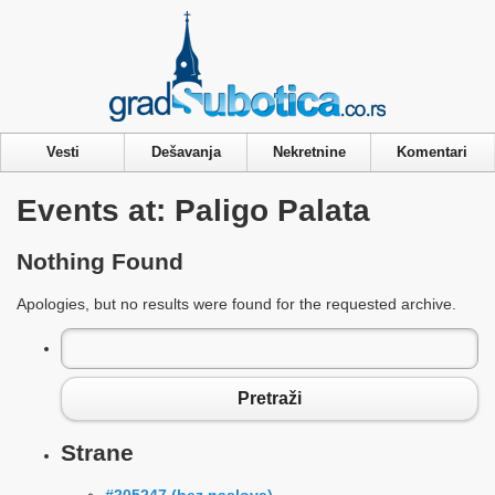
Privacy & Cookies Policy
Vesti
Dešavanja
Nekretnine
Komentari
Events at:
Paligo Palata
Nothing Found
Apologies, but no results were found for the requested archive.
Pretraga
za:
Pretraži
Strane
#205247 (bez naslova)