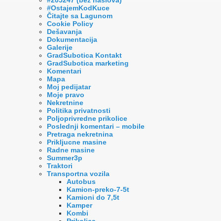
#OstajemKodKuce
Čitajte sa Lagunom
Cookie Policy
Dešavanja
Dokumentacija
Galerije
GradSubotica Kontakt
GradSubotica marketing
Komentari
Mapa
Moj pedijatar
Moje pravo
Nekretnine
Politika privatnosti
Poljoprivredne prikolice
Poslednji komentari – mobile
Pretraga nekretnina
Prikljucne masine
Radne masine
Summer3p
Traktori
Transportna vozila
Autobus
Kamion-preko-7-5t
Kamioni do 7,5t
Kamper
Kombi
Prikolica