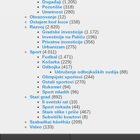
Događaji
(1.205)
Pozorište
(318)
Umetnost
(280)
Obrazovanje
(12)
Ostajem kod kuce
(158)
Razvoj
(2.820)
Gradske investicije
(1.172)
Investicije na Paliću
(196)
Privatne investicije
(356)
Urbanizam
(275)
Sport
(4.011)
Fudbal
(1.471)
Košarka
(229)
Odbojka
(417)
Udruženje odbojkaških sudija
(88)
Olimpijski sportovi
(244)
Ostali sportovi
(270)
Rukomet
(94)
Sport mladih
(96)
Stari grad
(892)
II svetski rat
(10)
Sport nekada
(44)
Stare slike i priče
(467)
Subotički kvartovi
(8)
Szabadkai kávéház
(209)
Video
(133)