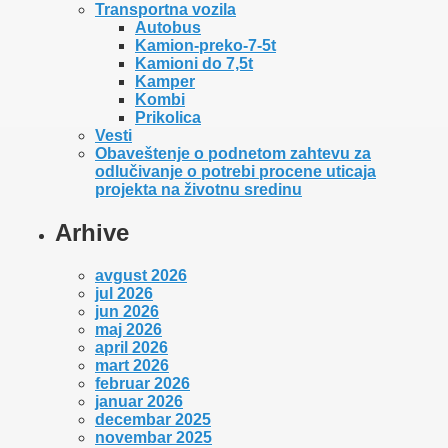
Transportna vozila
Autobus
Kamion-preko-7-5t
Kamioni do 7,5t
Kamper
Kombi
Prikolica
Vesti
Оbaveštenje o podnetom zahtevu za
odlučivanje o potrebi procene uticaja
projekta na životnu sredinu
Arhive
avgust 2026
jul 2026
jun 2026
maj 2026
april 2026
mart 2026
februar 2026
januar 2026
decembar 2025
novembar 2025