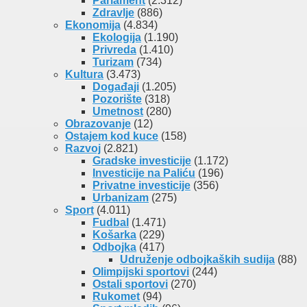
Parlament
(2.312)
Zdravlje
(886)
Ekonomija
(4.834)
Ekologija
(1.190)
Privreda
(1.410)
Turizam
(734)
Kultura
(3.473)
Događaji
(1.205)
Pozorište
(318)
Umetnost
(280)
Obrazovanje
(12)
Ostajem kod kuce
(158)
Razvoj
(2.821)
Gradske investicije
(1.172)
Investicije na Paliću
(196)
Privatne investicije
(356)
Urbanizam
(275)
Sport
(4.011)
Fudbal
(1.471)
Košarka
(229)
Odbojka
(417)
Udruženje odbojkaških sudija
(88)
Olimpijski sportovi
(244)
Ostali sportovi
(270)
Rukomet
(94)