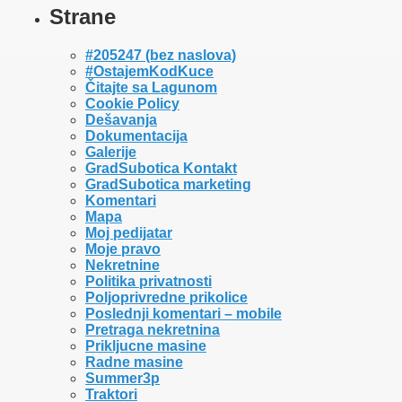
functionalities and security features of the website. These cookies do
Strane
not store any personal information.
Non-necessary
#205247 (bez naslova)
Non-necessary
#OstajemKodKuce
Any cookies that may not be particularly necessary for the website to
Čitajte sa Lagunom
function and is used specifically to collect user personal data via
Cookie Policy
analytics, ads, other embedded contents are termed as non-necessary
Dešavanja
cookies. It is mandatory to procure user consent prior to running these
Dokumentacija
cookies on your website.
Galerije
SAVE & ACCEPT
GradSubotica Kontakt
GradSubotica marketing
Komentari
Mapa
Moj pedijatar
Moje pravo
Naslovna
Nekretnine
Vesti
Politika privatnosti
Dešavanja
Poljoprivredne prikolice
Galerije
Poslednji komentari – mobile
Nekretnine
Pretraga nekretnina
Laguna
Prikljucne masine
Radne masine
Summer3p
Traktori