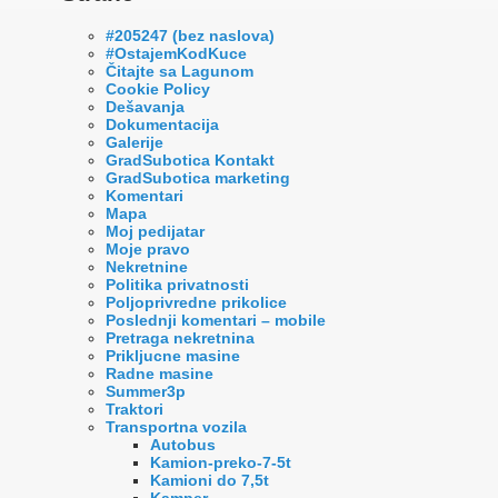
#205247 (bez naslova)
#OstajemKodKuce
Čitajte sa Lagunom
Cookie Policy
Dešavanja
Dokumentacija
Galerije
GradSubotica Kontakt
GradSubotica marketing
Komentari
Mapa
Moj pedijatar
Moje pravo
Nekretnine
Politika privatnosti
Poljoprivredne prikolice
Poslednji komentari – mobile
Pretraga nekretnina
Prikljucne masine
Radne masine
Summer3p
Traktori
Transportna vozila
Autobus
Kamion-preko-7-5t
Kamioni do 7,5t
Kamper