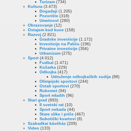
Turizam
(734)
Kultura
(3.473)
Događaji
(1.205)
Pozorište
(318)
Umetnost
(280)
Obrazovanje
(12)
Ostajem kod kuce
(158)
Razvoj
(2.821)
Gradske investicije
(1.172)
Investicije na Paliću
(196)
Privatne investicije
(356)
Urbanizam
(275)
Sport
(4.012)
Fudbal
(1.471)
Košarka
(229)
Odbojka
(417)
Udruženje odbojkaških sudija
(88)
Olimpijski sportovi
(244)
Ostali sportovi
(270)
Rukomet
(94)
Sport mladih
(96)
Stari grad
(893)
II svetski rat
(10)
Sport nekada
(44)
Stare slike i priče
(467)
Subotički kvartovi
(8)
Szabadkai kávéház
(209)
Video
(133)