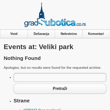
Privacy & Cookies Policy
Vesti
Dešavanja
Nekretnine
Komentari
Events at:
Veliki park
Nothing Found
Apologies, but no results were found for the requested archive.
Pretraga
za:
Pretraži
Strane
#205247 (bez naslova)