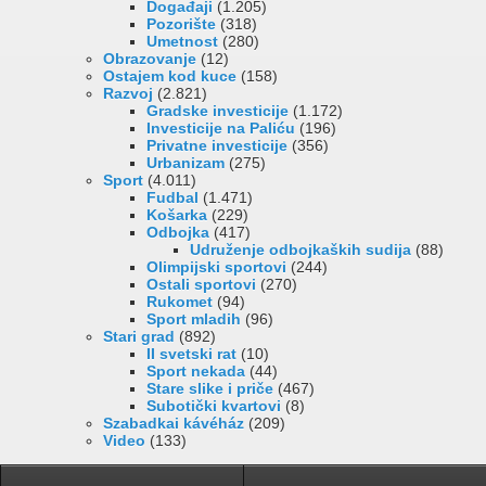
Događaji
(1.205)
Pozorište
(318)
Umetnost
(280)
Obrazovanje
(12)
Ostajem kod kuce
(158)
Razvoj
(2.821)
Gradske investicije
(1.172)
Investicije na Paliću
(196)
Privatne investicije
(356)
Urbanizam
(275)
Sport
(4.011)
Fudbal
(1.471)
Košarka
(229)
Odbojka
(417)
Udruženje odbojkaških sudija
(88)
Olimpijski sportovi
(244)
Ostali sportovi
(270)
Rukomet
(94)
Sport mladih
(96)
Stari grad
(892)
II svetski rat
(10)
Sport nekada
(44)
Stare slike i priče
(467)
Subotički kvartovi
(8)
Szabadkai kávéház
(209)
Video
(133)