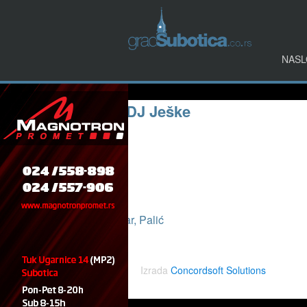
NASL
Events at:
Aloha Beach Bar, Palić
Friday Sunset // DJ Ješke
07. 08. 2026. 19:30
Venue:
Aloha Beach Bar, Palić
Categories:
Svirke
Izrada
Concordsoft Solutions