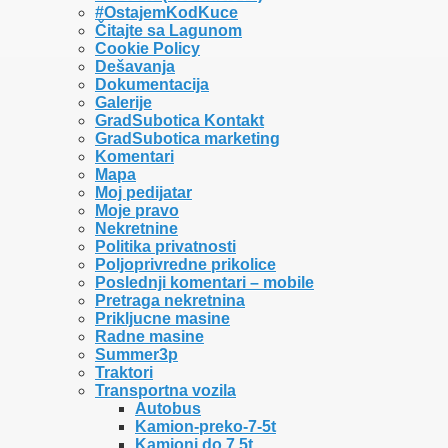
#OstajemKodKuce
Čitajte sa Lagunom
Cookie Policy
Dešavanja
Dokumentacija
Galerije
GradSubotica Kontakt
GradSubotica marketing
Komentari
Mapa
Moj pedijatar
Moje pravo
Nekretnine
Politika privatnosti
Poljoprivredne prikolice
Poslednji komentari – mobile
Pretraga nekretnina
Prikljucne masine
Radne masine
Summer3p
Traktori
Transportna vozila
Autobus
Kamion-preko-7-5t
Kamioni do 7,5t