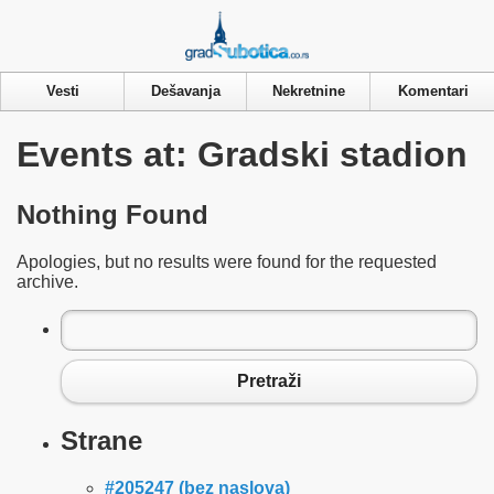
Privacy & Cookies Policy
Vesti
Dešavanja
Nekretnine
Komentari
Events at:
Gradski stadion
Nothing Found
Apologies, but no results were found for the requested
archive.
Pretraga
za:
Pretraži
Strane
#205247 (bez naslova)