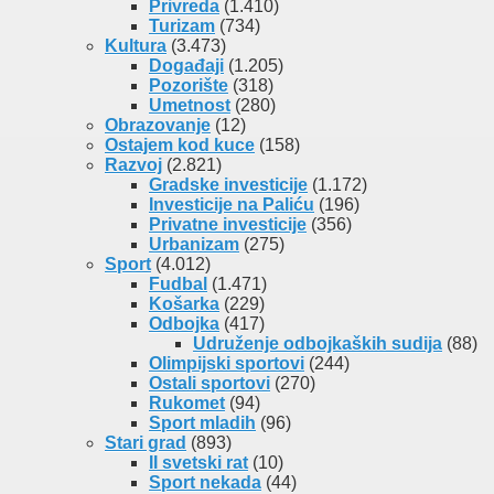
Privreda
(1.410)
Turizam
(734)
Kultura
(3.473)
Događaji
(1.205)
Pozorište
(318)
Umetnost
(280)
Obrazovanje
(12)
Ostajem kod kuce
(158)
Razvoj
(2.821)
Gradske investicije
(1.172)
Investicije na Paliću
(196)
Privatne investicije
(356)
Urbanizam
(275)
Sport
(4.012)
Fudbal
(1.471)
Košarka
(229)
Odbojka
(417)
Udruženje odbojkaških sudija
(88)
Olimpijski sportovi
(244)
Ostali sportovi
(270)
Rukomet
(94)
Sport mladih
(96)
Stari grad
(893)
II svetski rat
(10)
Sport nekada
(44)