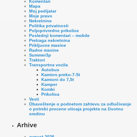
Komentari
Mapa
Moj pedijatar
Moje pravo
Nekretnine
Politika privatnosti
Poljoprivredne prikolice
Poslednji komentari – mobile
Pretraga nekretnina
Prikljucne masine
Radne masine
Summer3p
Traktori
Transportna vozila
Autobus
Kamion-preko-7-5t
Kamioni do 7,5t
Kamper
Kombi
Prikolica
Vesti
Оbaveštenje o podnetom zahtevu za odlučivanje
o potrebi procene uticaja projekta na životnu
sredinu
Arhive
avgust 2026