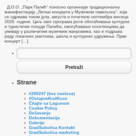
Д.О.О. „Парк Палић“ поносно организује традиционалну
манифестацију „Летњи концерти у Музичком павиљону“, која
се одржава током јула, августа и почетком септембра месеца
2026. године. Циљ овог програма јесте обогаћивање културне
и туристичке понуде Палића, омогућавање посетиоцима да
уживају у различитим музичким жанровима, као и подршка
раду локалних уметника, школа и културних удружења. Први
концерт […]
Pretraga
za:
Pretraži
Strane
#205247 (bez naslova)
#OstajemKodKuce
Čitajte sa Lagunom
Cookie Policy
Dešavanja
Dokumentacija
Galerije
GradSubotica Kontakt
GradSubotica marketing