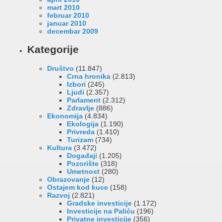
mart 2010
februar 2010
januar 2010
decembar 2009
Kategorije
Društvo
(11.847)
Crna hronika
(2.813)
Izbori
(245)
Ljudi
(2.357)
Parlament
(2.312)
Zdravlje
(886)
Ekonomija
(4.834)
Ekologija
(1.190)
Privreda
(1.410)
Turizam
(734)
Kultura
(3.472)
Događaji
(1.205)
Pozorište
(318)
Umetnost
(280)
Obrazovanje
(12)
Ostajem kod kuce
(158)
Razvoj
(2.821)
Gradske investicije
(1.172)
Investicije na Paliću
(196)
Privatne investicije
(356)