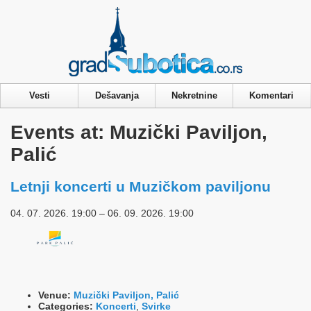
Privacy & Cookies Policy
Vesti
Dešavanja
Nekretnine
Komentari
Events at:
Muzički Paviljon,
Palić
Letnji koncerti u Muzičkom paviljonu
04. 07. 2026. 19:00
–
06. 09. 2026. 19:00
Venue:
Muzički Paviljon, Palić
Categories:
Koncerti
,
Svirke