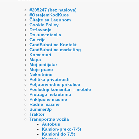
#205247 (bez naslova)
#OstajemKodKuce
Čitajte sa Lagunom
Cookie Policy
Dešavanja
Dokumentacija
Galerije
GradSubotica Kontakt
GradSubotica marketing
Komentari
Mapa
Moj pedijatar
Moje pravo
Nekretnine
Politika privatnosti
Poljoprivredne prikolice
Poslednji komentari – mobile
Pretraga nekretnina
Prikljucne masine
Radne masine
Summer3p
Traktori
Transportna vozila
Autobus
Kamion-preko-7-5t
Kamioni do 7,5t
Kamper