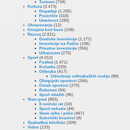
Turizam
(734)
Kultura
(3.473)
Događaji
(1.205)
Pozorište
(318)
Umetnost
(280)
Obrazovanje
(12)
Ostajem kod kuce
(158)
Razvoj
(2.821)
Gradske investicije
(1.172)
Investicije na Paliću
(196)
Privatne investicije
(356)
Urbanizam
(275)
Sport
(4.012)
Fudbal
(1.471)
Košarka
(229)
Odbojka
(417)
Udruženje odbojkaških sudija
(88)
Olimpijski sportovi
(244)
Ostali sportovi
(270)
Rukomet
(94)
Sport mladih
(96)
Stari grad
(893)
II svetski rat
(10)
Sport nekada
(44)
Stare slike i priče
(467)
Subotički kvartovi
(8)
Szabadkai kávéház
(209)
Video
(133)